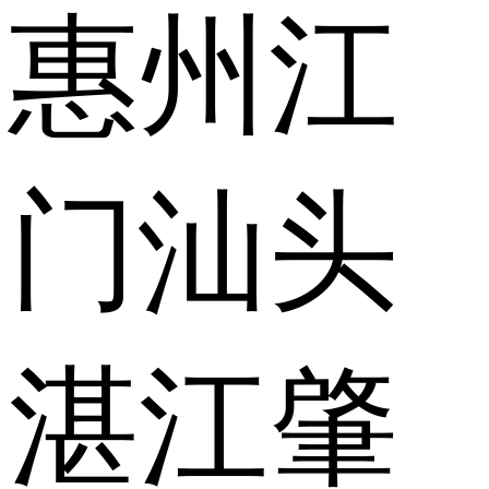
惠州
江
门
汕头
湛江
肇