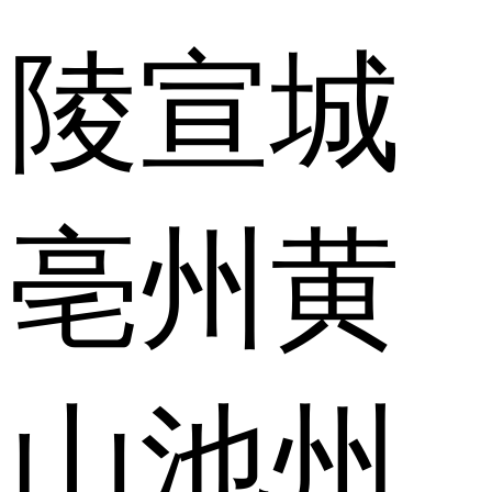
陵
宣城
亳州
黄
山
池州