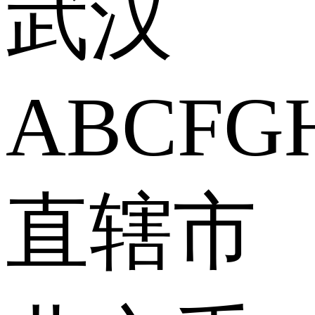
武汉
A
B
C
F
G
直辖市