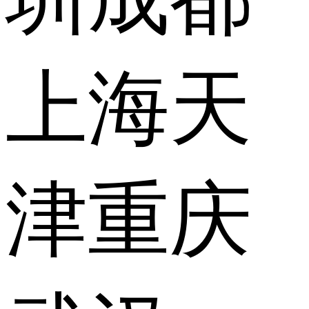
上海
天
津
重庆