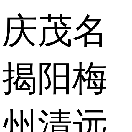
庆
茂名
揭阳
梅
州
清远