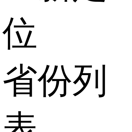
位
省份列
表