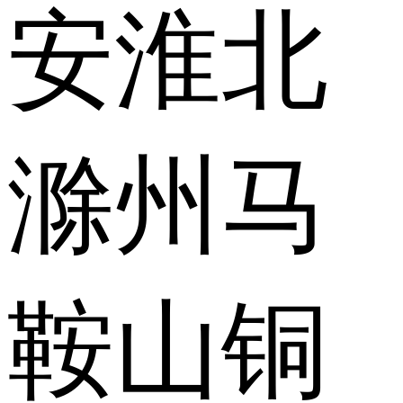
安
淮北
滁州
马
鞍山
铜