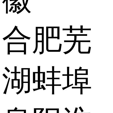
合肥
芜
湖
蚌埠