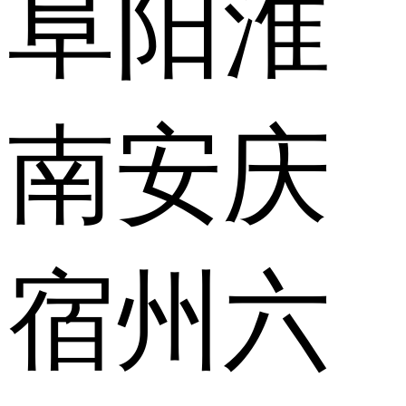
阜阳
淮
南
安庆
宿州
六