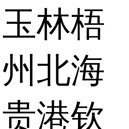
玉林
梧
州
北海
贵港
钦