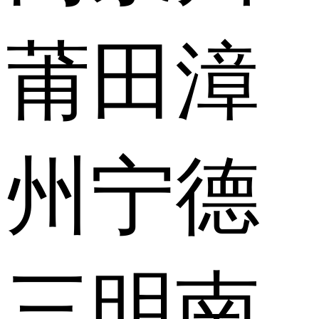
莆田
漳
州
宁德
三明
南