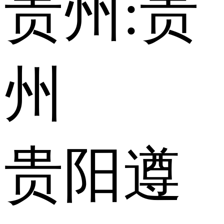
贵州:
贵
州
贵阳
遵