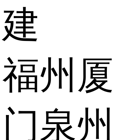
建
福州
厦
门
泉州