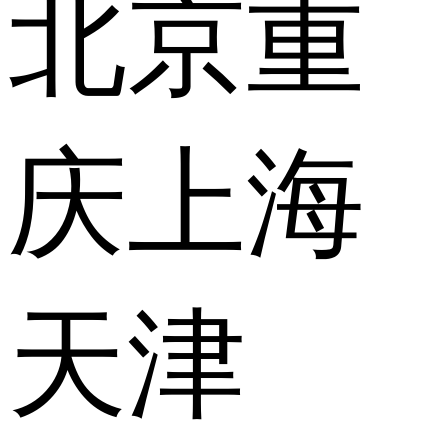
北京
重
庆
上海
天津