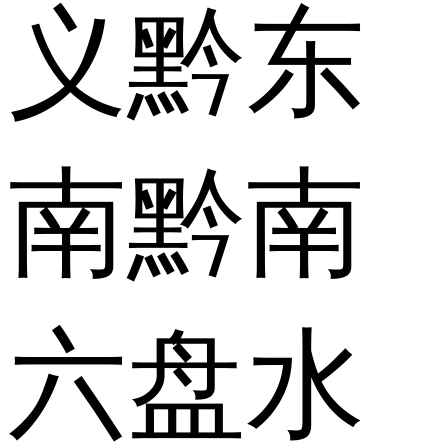
义
黔东
南
黔南
六盘水