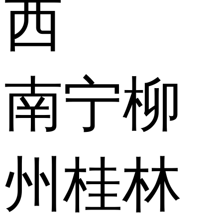
西
南宁
柳
州
桂林