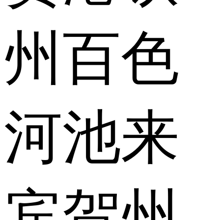
州
百色
河池
来
宾
贺州