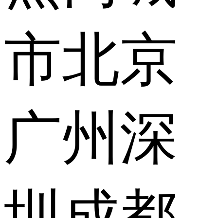
市
北京
广州
深
圳
成都