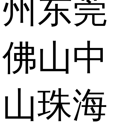
州
东莞
佛山
中
山
珠海