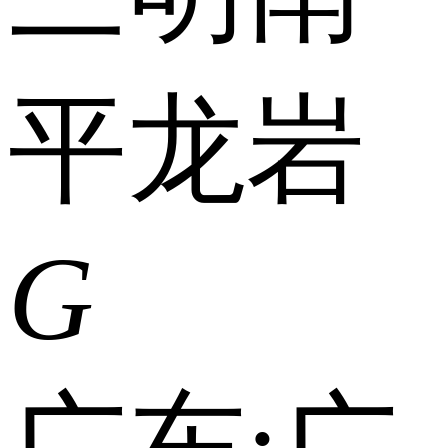
平
龙岩
G