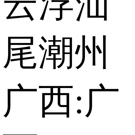
云浮
汕
尾
潮州
广西:
广