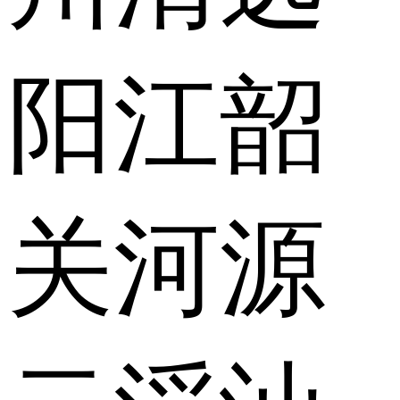
阳江
韶
关
河源