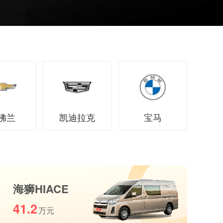
佛兰
凯迪拉克
宝马
海狮HIACE
41.2
万元