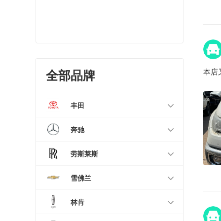
本店
全部品牌
丰田
奔驰
劳斯莱斯
雪佛兰
林肯