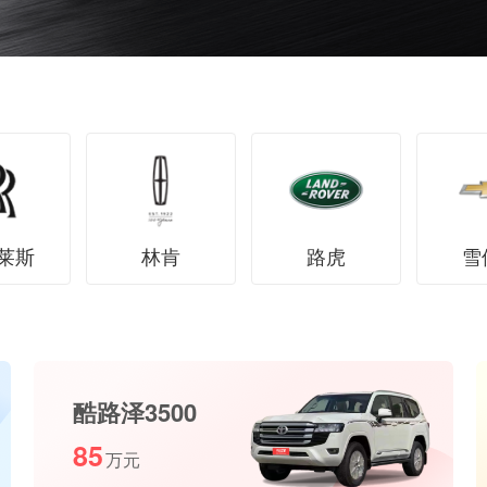
莱斯
林肯
路虎
雪
酷路泽3500
85
万元