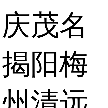
庆
茂名
揭阳
梅
州
清远