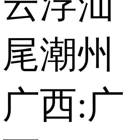
云浮
汕
尾
潮州
广西:
广