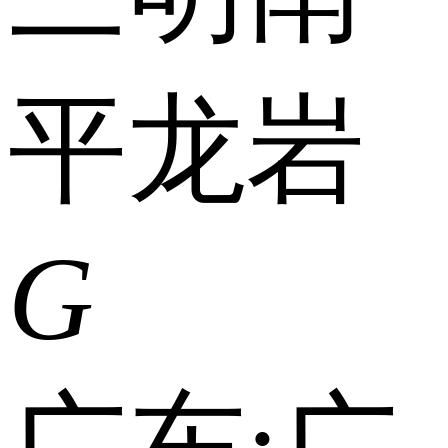
平
龙岩
G