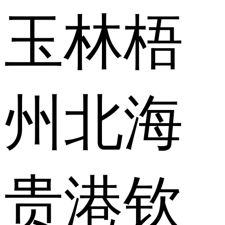
玉林
梧
州
北海
贵港
钦