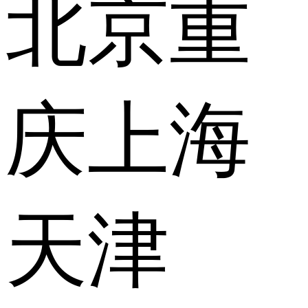
北京
重
庆
上海
天津