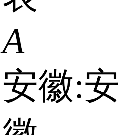
A
安徽:
安
徽