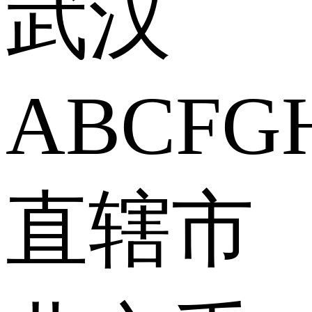
武汉
A
B
C
F
G
直辖市