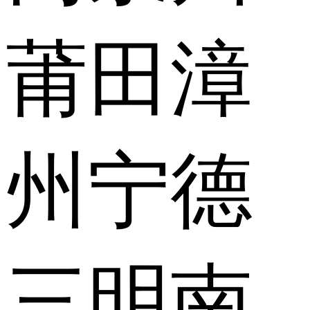
莆田
漳
州
宁德
三明
南