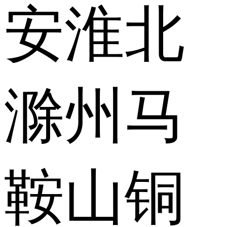
安
淮北
滁州
马
鞍山
铜