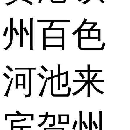
州
百色
河池
来
宾
贺州