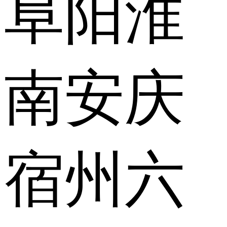
阜阳
淮
南
安庆
宿州
六