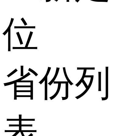
位
省份列
表