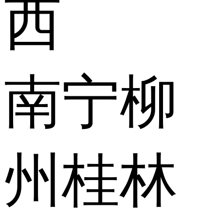
西
南宁
柳
州
桂林