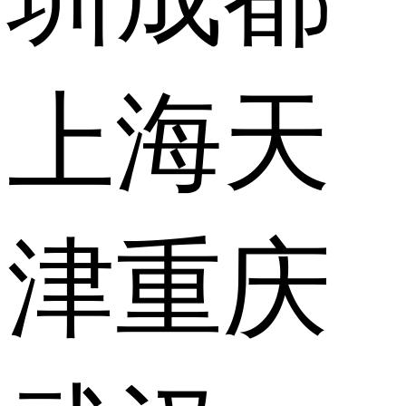
上海
天
津
重庆