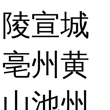
陵
宣城
亳州
黄
山
池州