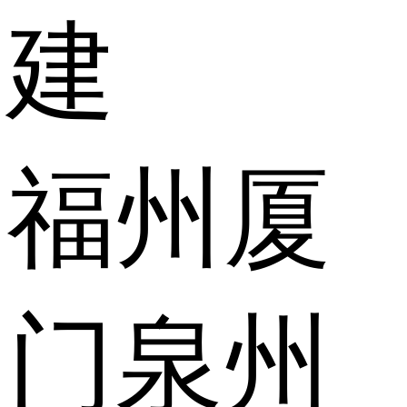
建
福州
厦
门
泉州