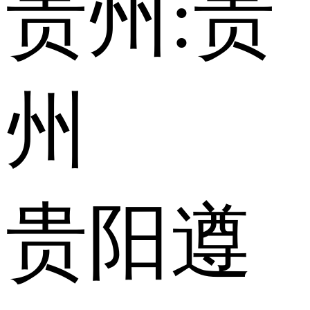
贵州:
贵
州
贵阳
遵