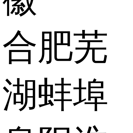
合肥
芜
湖
蚌埠