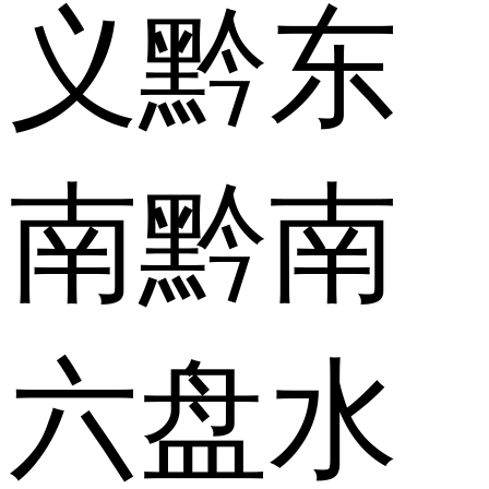
义
黔东
南
黔南
六盘水