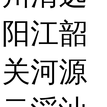
阳江
韶
关
河源