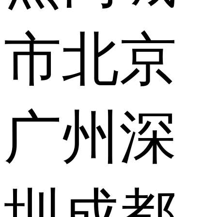
市
北京
广州
深
圳
成都