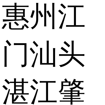
惠州
江
门
汕头
湛江
肇