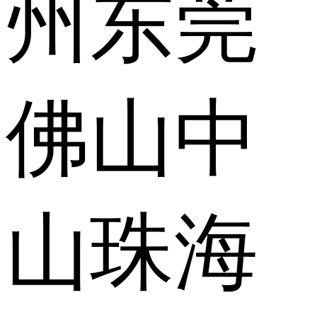
州
东莞
佛山
中
山
珠海