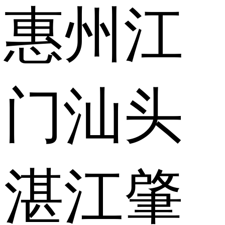
惠州
江
门
汕头
湛江
肇