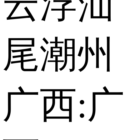
云浮
汕
尾
潮州
广西:
广