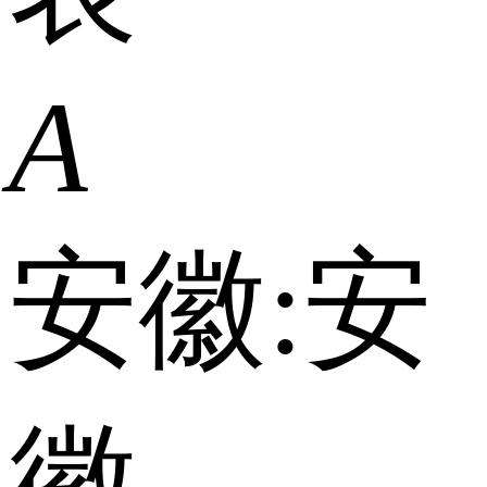
A
安徽:
安
徽