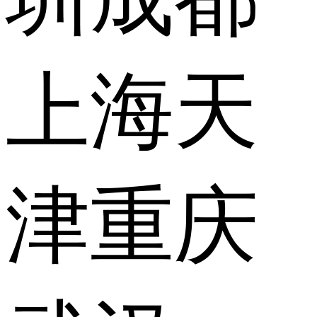
上海
天
津
重庆