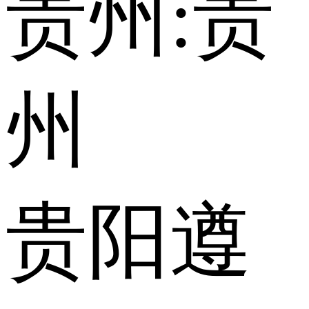
贵州:
贵
州
贵阳
遵