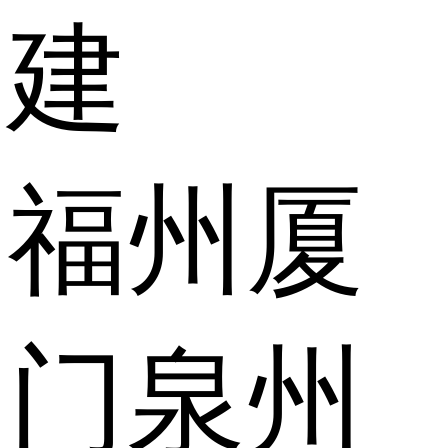
建
福州
厦
门
泉州