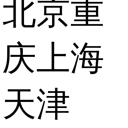
北京
重
庆
上海
天津