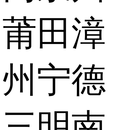
莆田
漳
州
宁德
三明
南