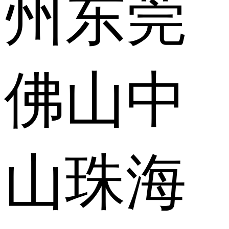
州
东莞
佛山
中
山
珠海