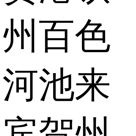
州
百色
河池
来
宾
贺州