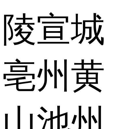
陵
宣城
亳州
黄
山
池州