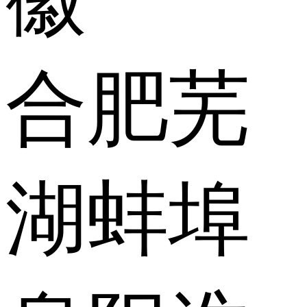
合肥
芜
湖
蚌埠