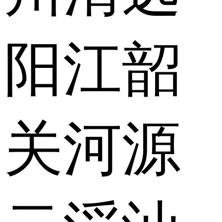
阳江
韶
关
河源