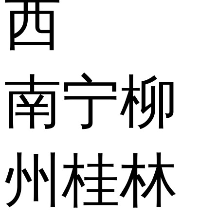
西
南宁
柳
州
桂林