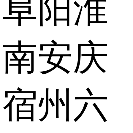
阜阳
淮
南
安庆
宿州
六