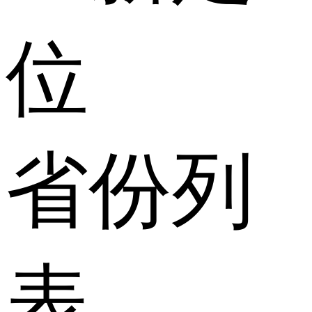
位
省份列
表