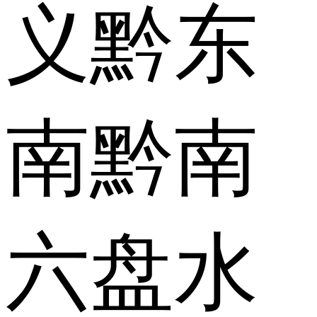
义
黔东
南
黔南
六盘水