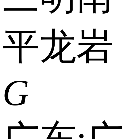
平
龙岩
G