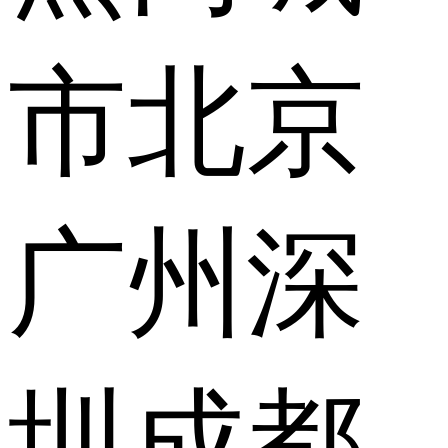
市
北京
广州
深
圳
成都