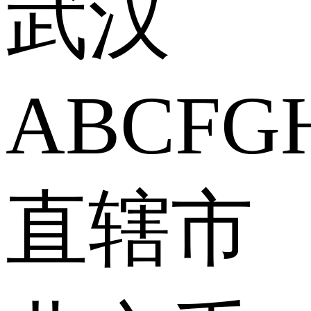
武汉
A
B
C
F
G
直辖市