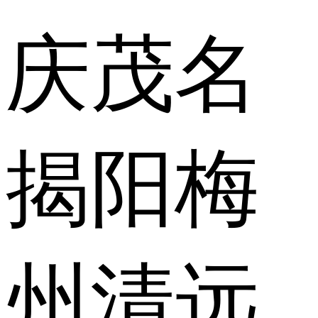
庆
茂名
揭阳
梅
州
清远