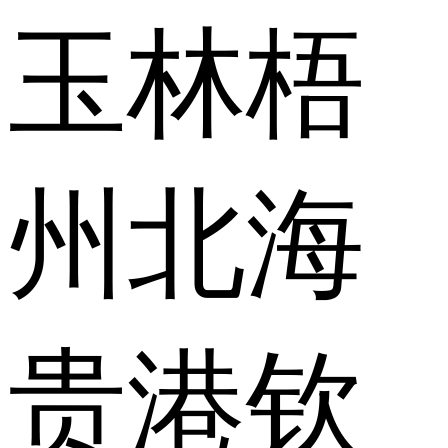
玉林
梧
州
北海
贵港
钦