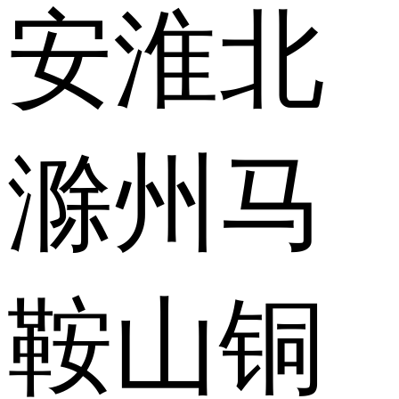
安
淮北
滁州
马
鞍山
铜