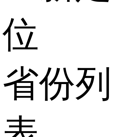
位
省份列
表