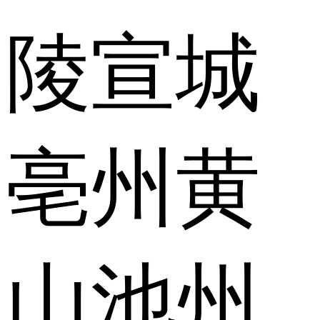
陵
宣城
亳州
黄
山
池州