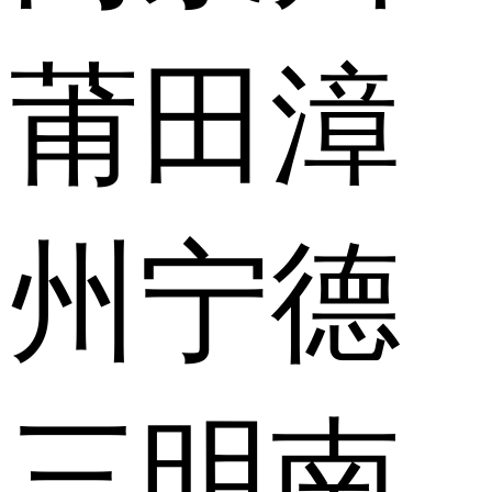
莆田
漳
州
宁德
三明
南