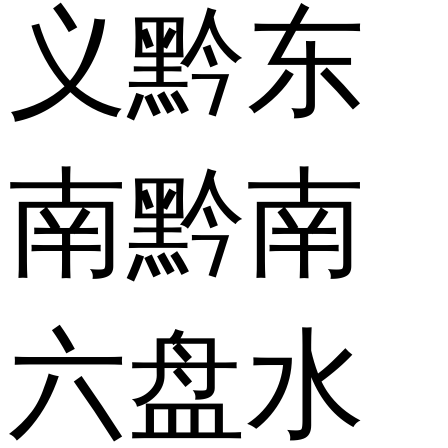
义
黔东
南
黔南
六盘水