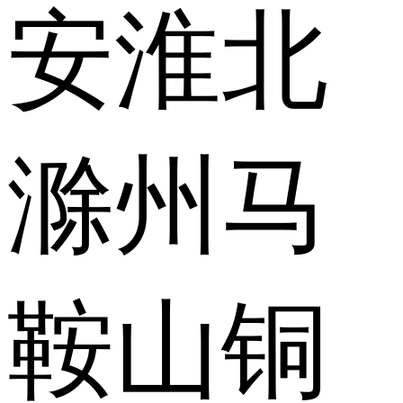
安
淮北
滁州
马
鞍山
铜