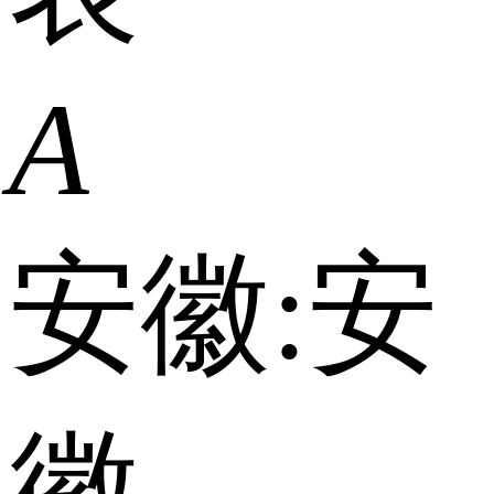
A
安徽:
安
徽