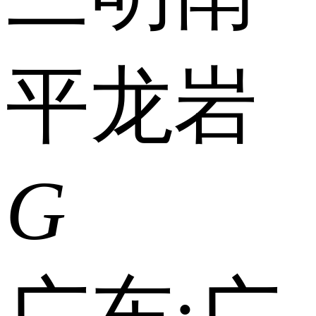
平
龙岩
G