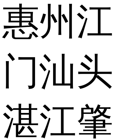
惠州
江
门
汕头
湛江
肇