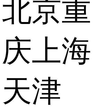
北京
重
庆
上海
天津