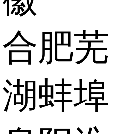
合肥
芜
湖
蚌埠