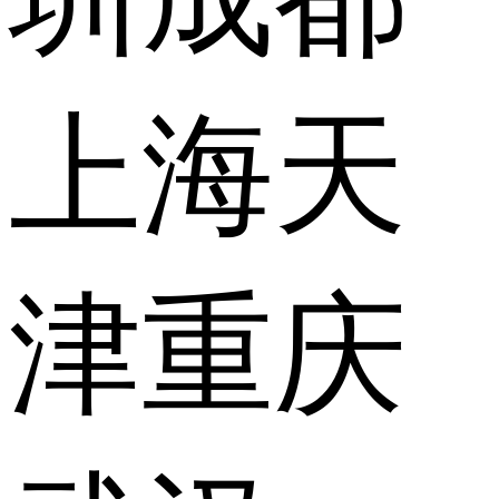
上海
天
津
重庆