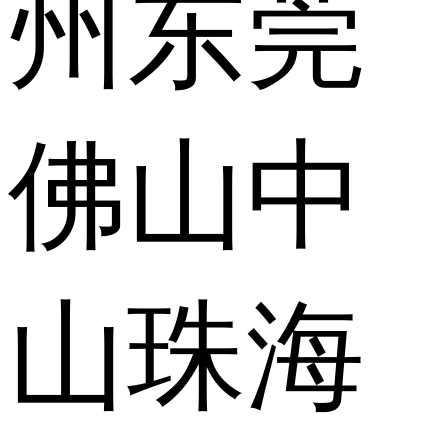
州
东莞
佛山
中
山
珠海