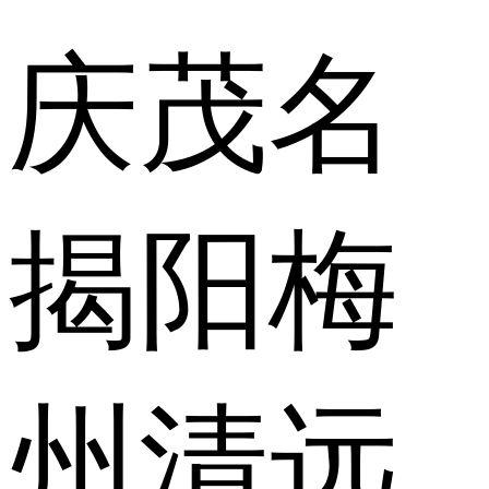
庆
茂名
揭阳
梅
州
清远