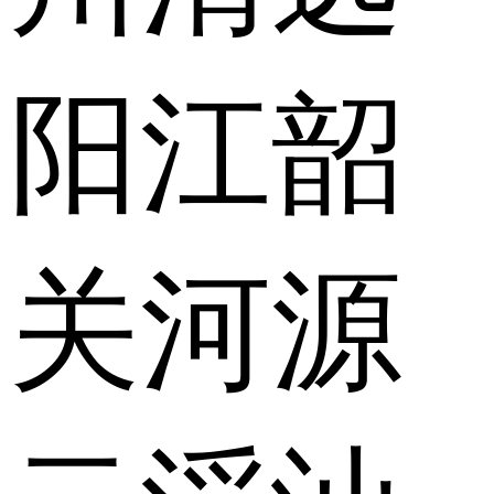
阳江
韶
关
河源