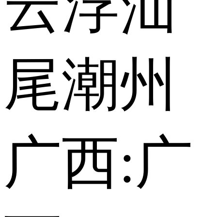
云浮
汕
尾
潮州
广西:
广