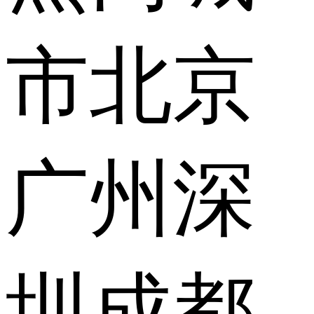
市
北京
广州
深
圳
成都