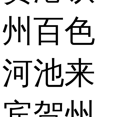
州
百色
河池
来
宾
贺州