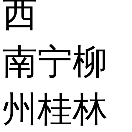
西
南宁
柳
州
桂林