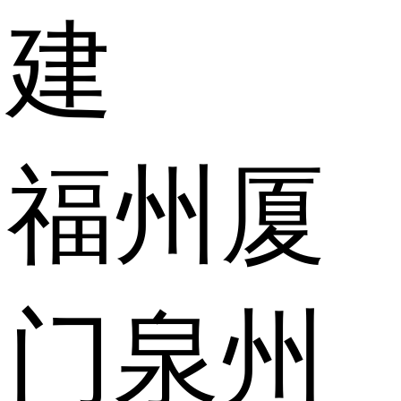
建
福州
厦
门
泉州