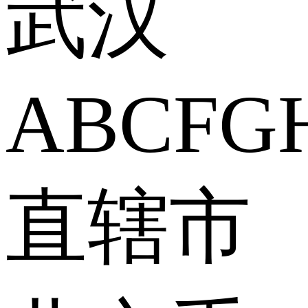
武汉
A
B
C
F
G
直辖市