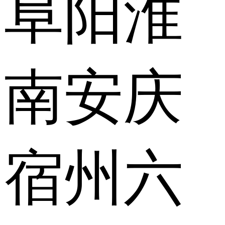
阜阳
淮
南
安庆
宿州
六