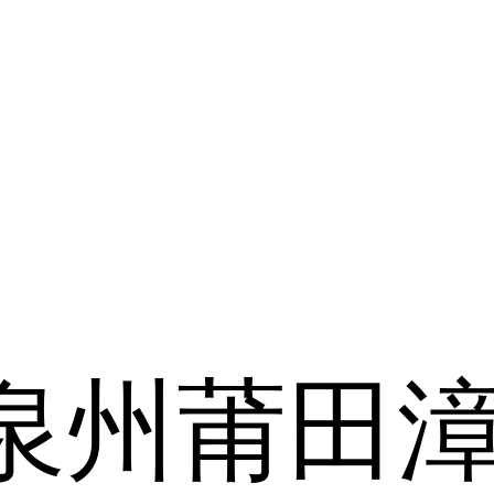
泉州
莆田