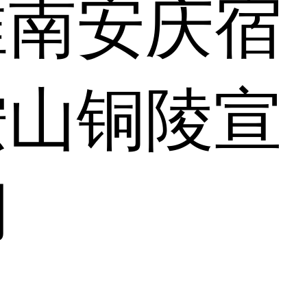
淮南
安庆
宿
鞍山
铜陵
宣
湖