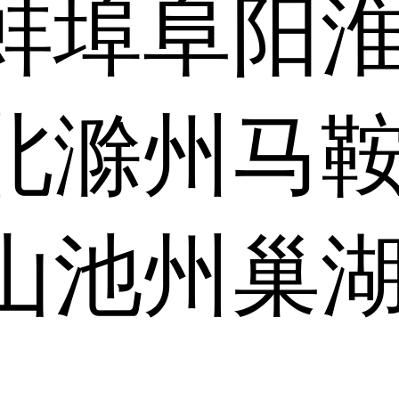
蚌埠
阜阳
北
滁州
马
山
池州
巢