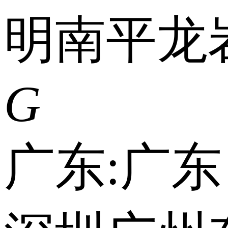
明
南平
龙
G
广东:
广东