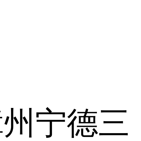
漳州
宁德
三