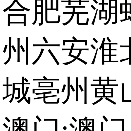
合肥
芜湖
州
六安
淮
城
亳州
黄
澳门:
澳门