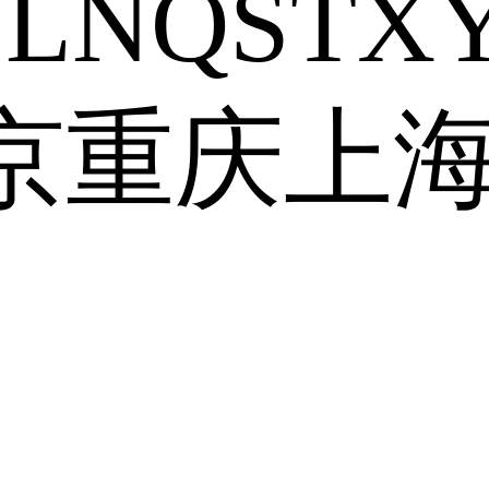
J
L
N
Q
S
T
X
京
重庆
上