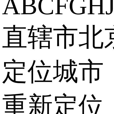
A
B
C
F
G
H
直辖市
北
定位城市
重新定位