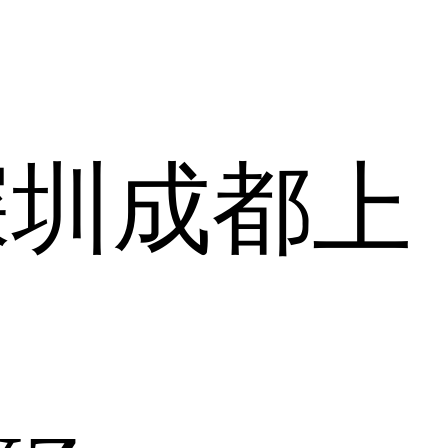
深圳
成都
上