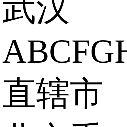
武汉
A
B
C
F
G
直辖市