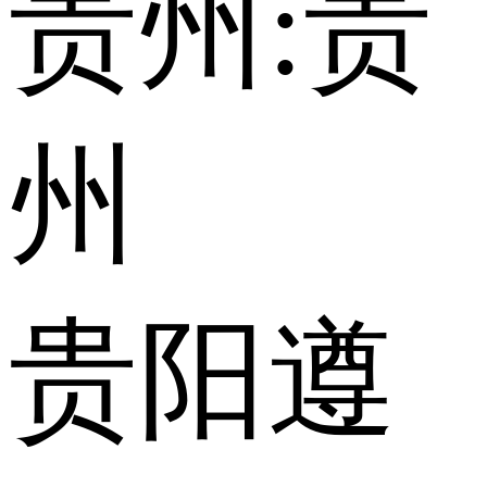
贵州:
贵
州
贵阳
遵