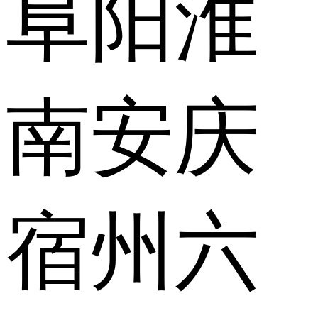
阜阳
淮
南
安庆
宿州
六