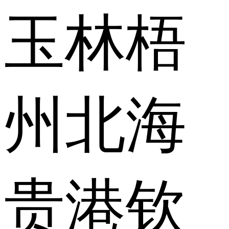
玉林
梧
州
北海
贵港
钦