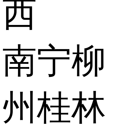
西
南宁
柳
州
桂林