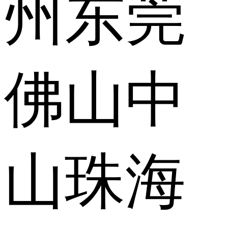
州
东莞
佛山
中
山
珠海