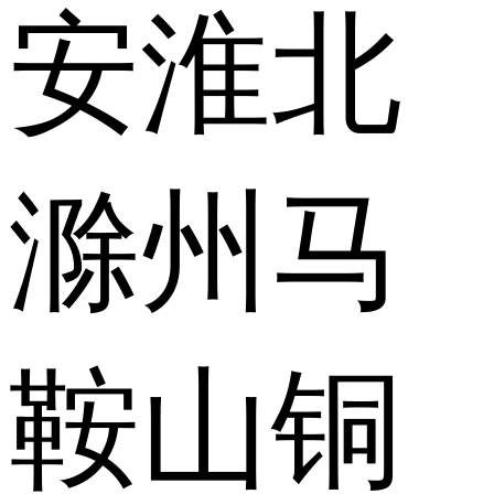
安
淮北
滁州
马
鞍山
铜