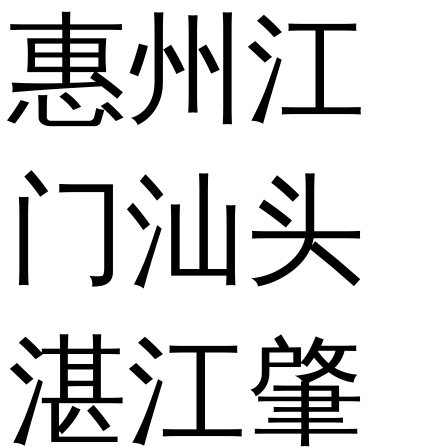
惠州
江
门
汕头
湛江
肇