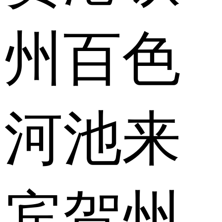
州
百色
河池
来
宾
贺州