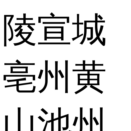
陵
宣城
亳州
黄
山
池州