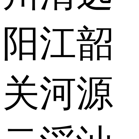
阳江
韶
关
河源