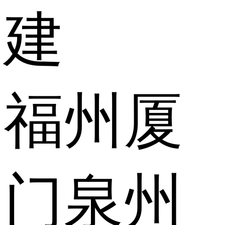
建
福州
厦
门
泉州