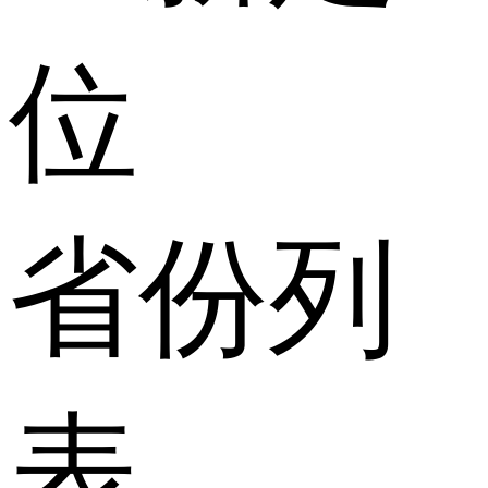
位
省份列
表