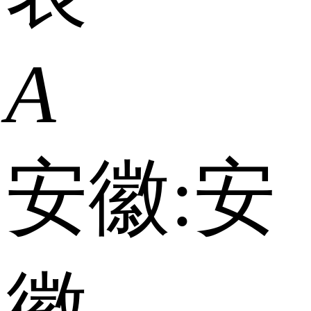
A
安徽:
安
徽