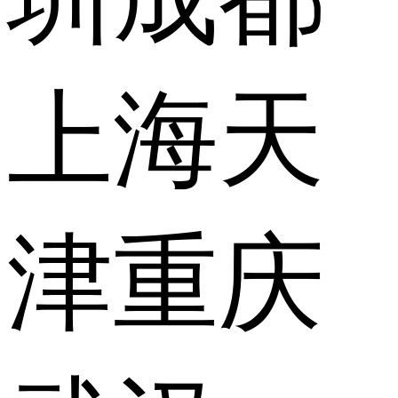
上海
天
津
重庆