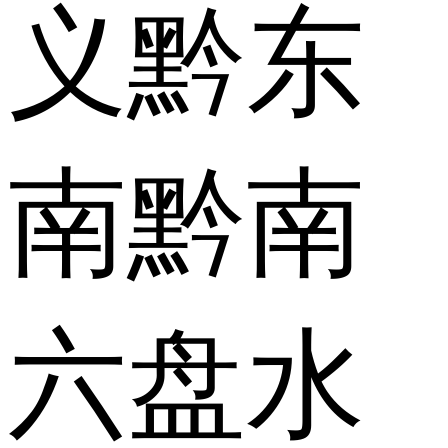
义
黔东
南
黔南
六盘水