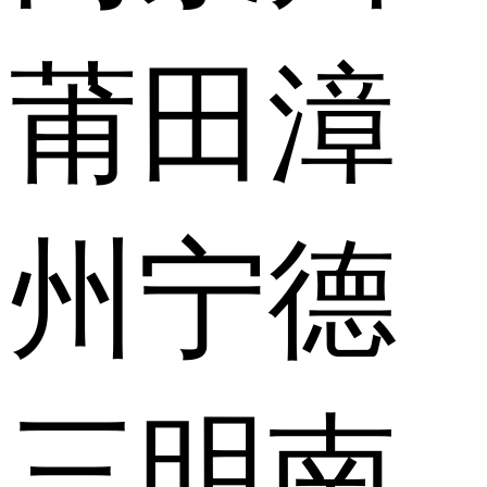
莆田
漳
州
宁德
三明
南