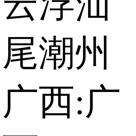
云浮
汕
尾
潮州
广西:
广