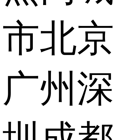
市
北京
广州
深
圳
成都