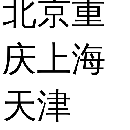
北京
重
庆
上海
天津