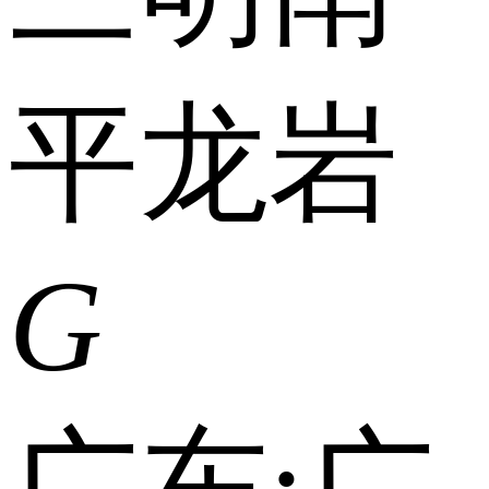
平
龙岩
G