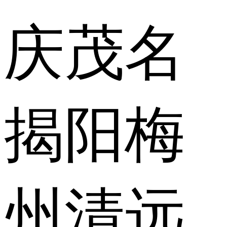
庆
茂名
揭阳
梅
州
清远