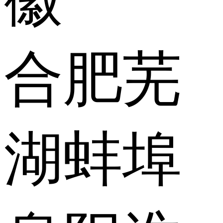
合肥
芜
湖
蚌埠