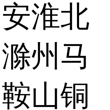
安
淮北
滁州
马
鞍山
铜