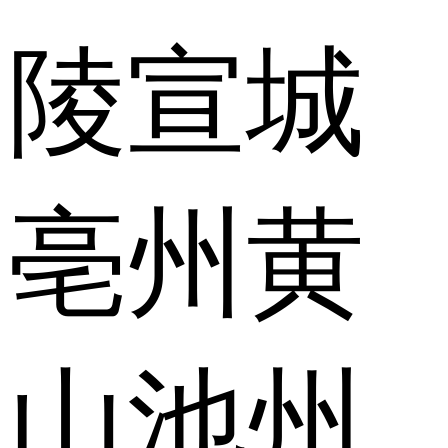
陵
宣城
亳州
黄
山
池州