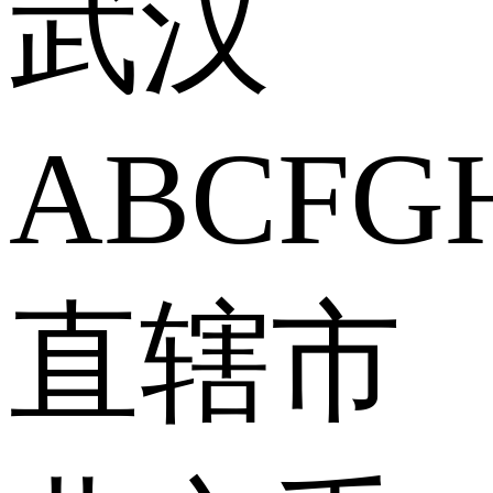
武汉
A
B
C
F
G
直辖市