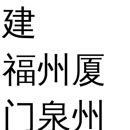
建
福州
厦
门
泉州