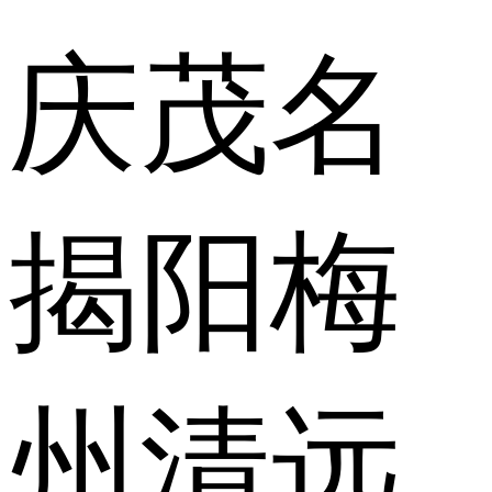
庆
茂名
揭阳
梅
州
清远