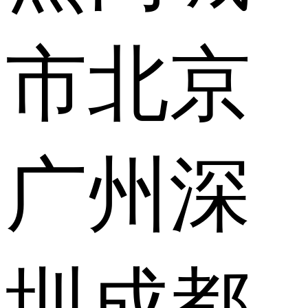
市
北京
广州
深
圳
成都