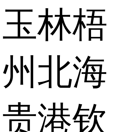
玉林
梧
州
北海
贵港
钦