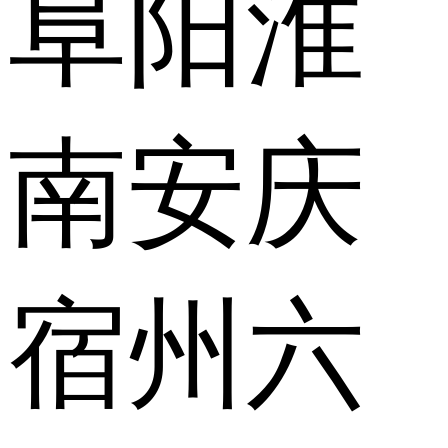
阜阳
淮
南
安庆
宿州
六