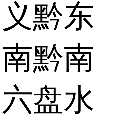
义
黔东
南
黔南
六盘水