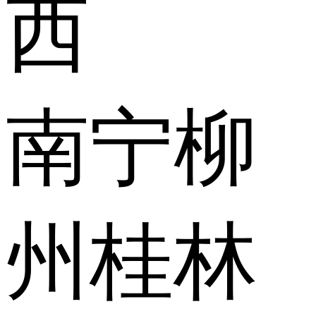
西
南宁
柳
州
桂林