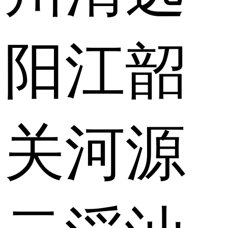
阳江
韶
关
河源