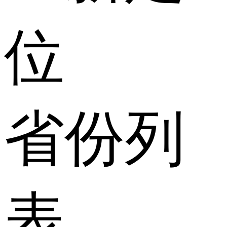
位
省份列
表