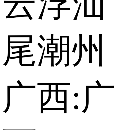
云浮
汕
尾
潮州
广西:
广