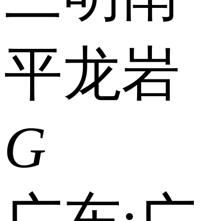
平
龙岩
G