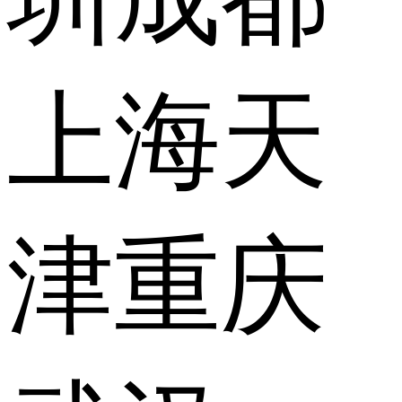
上海
天
津
重庆