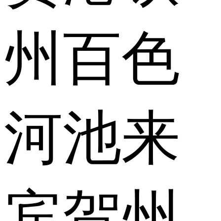
州
百色
河池
来
宾
贺州