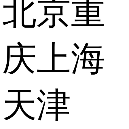
北京
重
庆
上海
天津