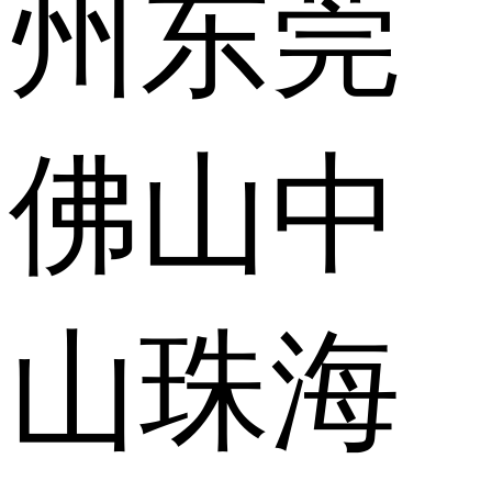
州
东莞
佛山
中
山
珠海