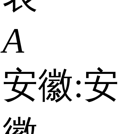
A
安徽:
安
徽