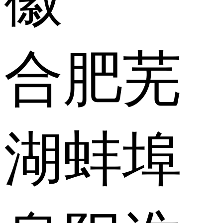
合肥
芜
湖
蚌埠