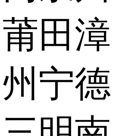
莆田
漳
州
宁德
三明
南