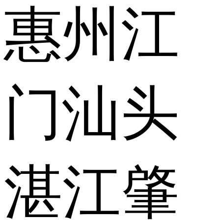
惠州
江
门
汕头
湛江
肇