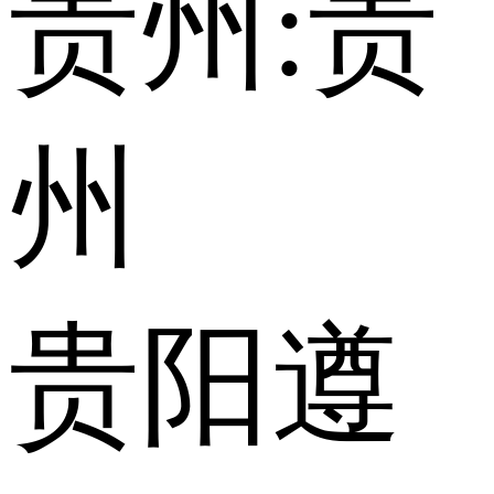
贵州:
贵
州
贵阳
遵