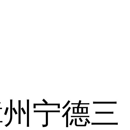
漳州
宁德
三