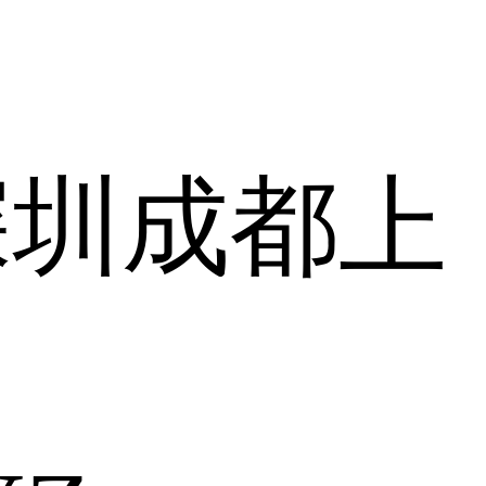
深圳
成都
上