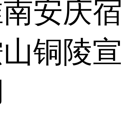
淮南
安庆
宿
鞍山
铜陵
宣
湖