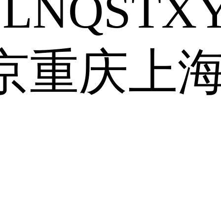
J
L
N
Q
S
T
X
京
重庆
上