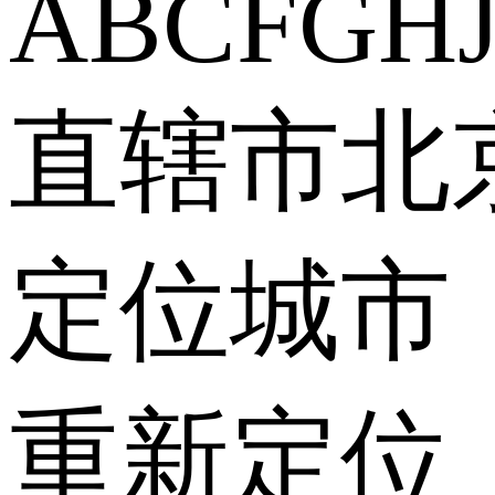
A
B
C
F
G
H
直辖市
北
定位城市
重新定位