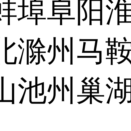
蚌埠
阜阳
北
滁州
马
山
池州
巢