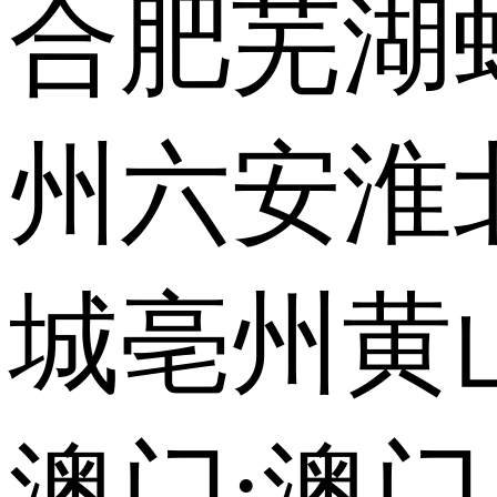
合肥
芜湖
州
六安
淮
城
亳州
黄
澳门:
澳门