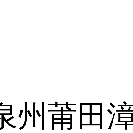
泉州
莆田