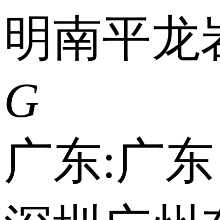
明
南平
龙
G
广东:
广东