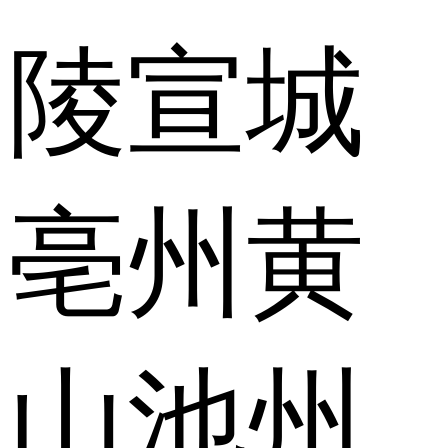
陵
宣城
亳州
黄
山
池州