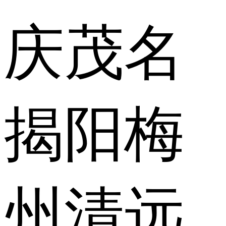
庆
茂名
揭阳
梅
州
清远