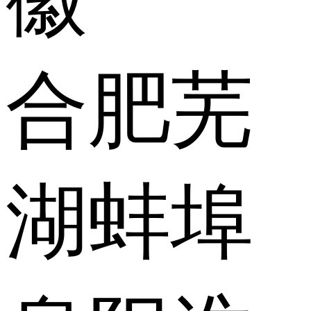
合肥
芜
湖
蚌埠