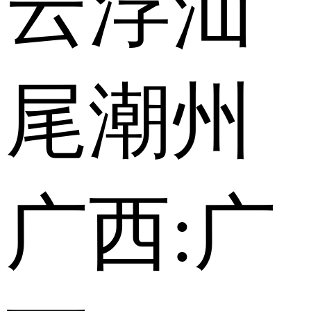
云浮
汕
尾
潮州
广西:
广