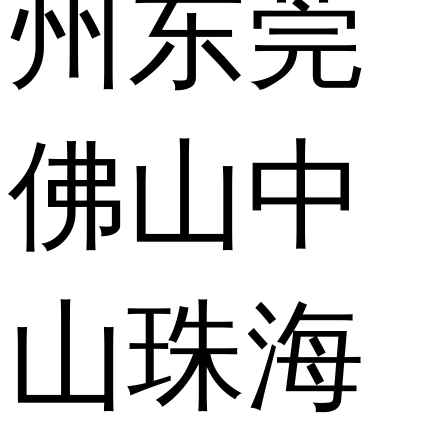
州
东莞
佛山
中
山
珠海