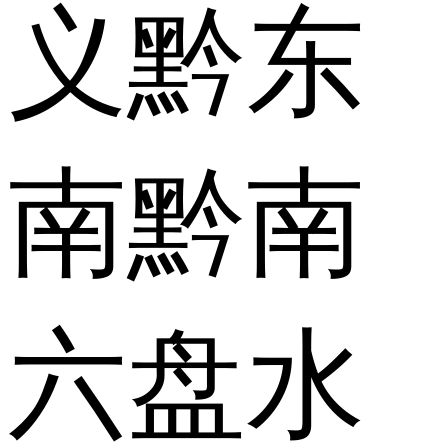
义
黔东
南
黔南
六盘水