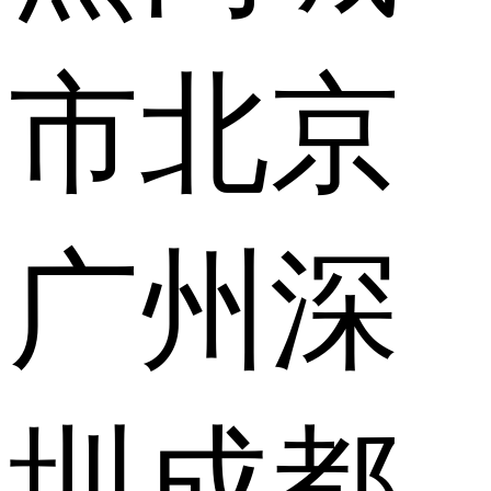
市
北京
广州
深
圳
成都