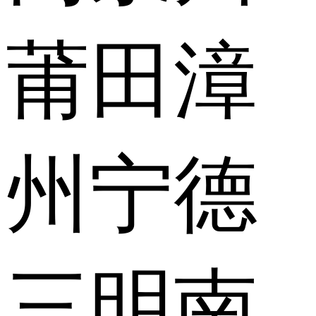
莆田
漳
州
宁德
三明
南