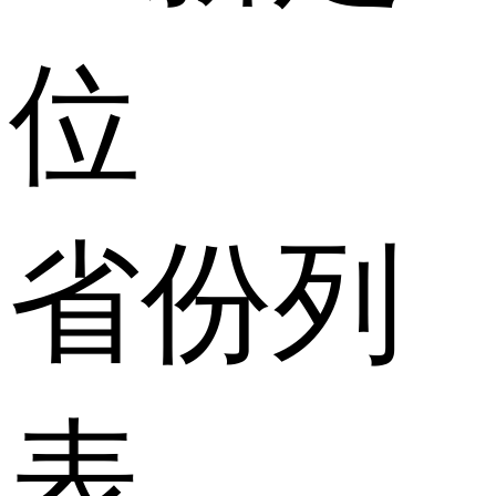
位
省份列
表