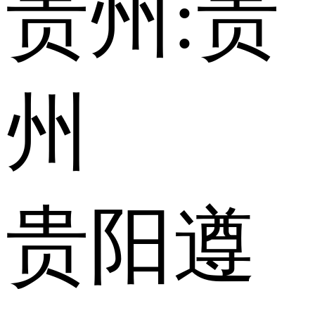
贵州:
贵
州
贵阳
遵