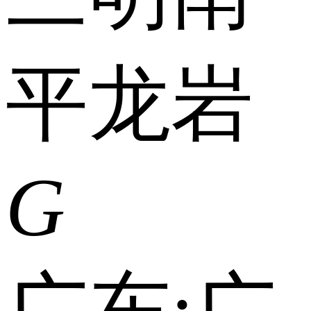
平
龙岩
G