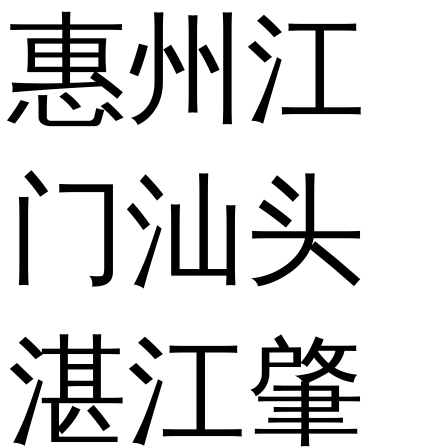
惠州
江
门
汕头
湛江
肇