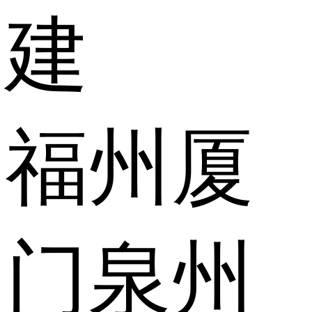
建
福州
厦
门
泉州