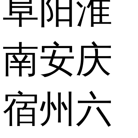
阜阳
淮
南
安庆
宿州
六