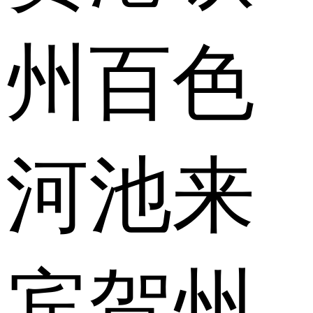
州
百色
河池
来
宾
贺州