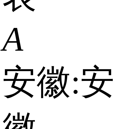
A
安徽:
安
徽