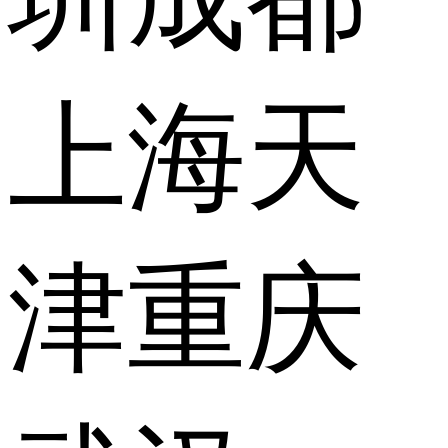
上海
天
津
重庆