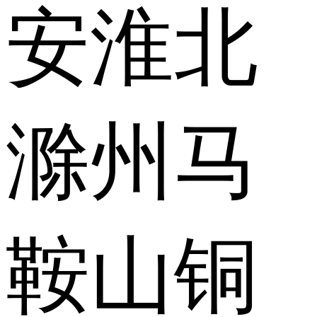
安
淮北
滁州
马
鞍山
铜