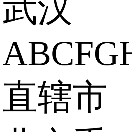
武汉
A
B
C
F
G
直辖市