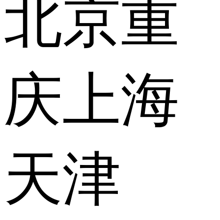
北京
重
庆
上海
天津