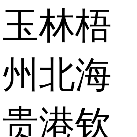
玉林
梧
州
北海
贵港
钦