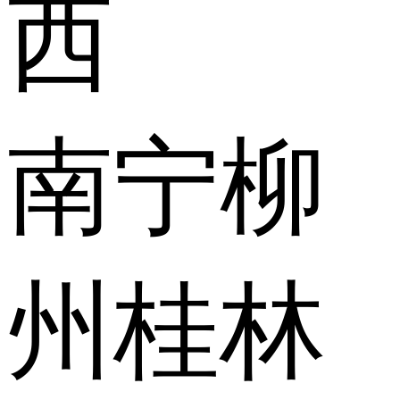
西
南宁
柳
州
桂林