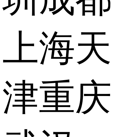
上海
天
津
重庆