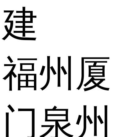
建
福州
厦
门
泉州