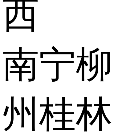
西
南宁
柳
州
桂林