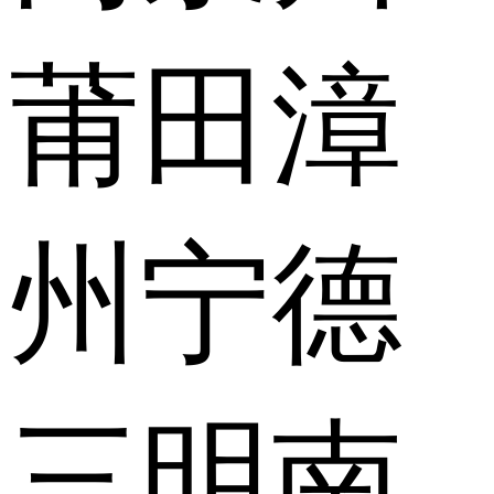
莆田
漳
州
宁德
三明
南