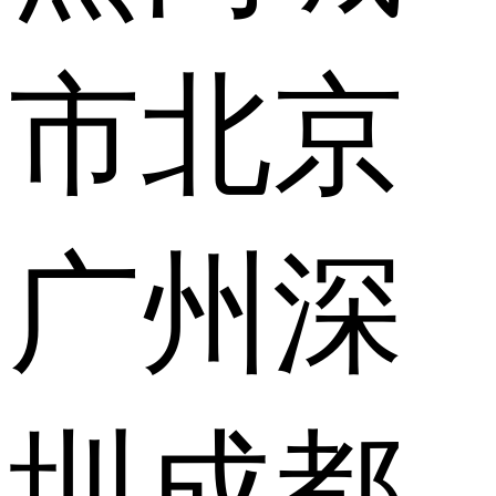
市
北京
广州
深
圳
成都