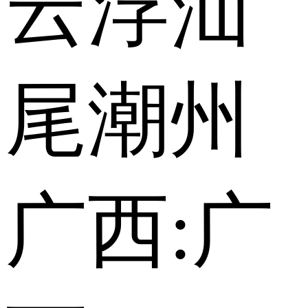
云浮
汕
尾
潮州
广西:
广