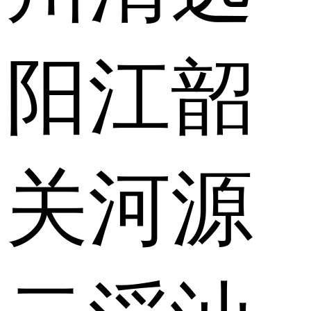
阳江
韶
关
河源