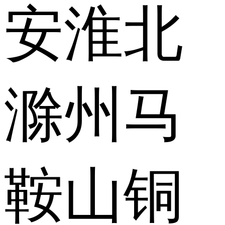
安
淮北
滁州
马
鞍山
铜