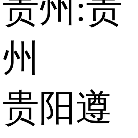
贵州:
贵
州
贵阳
遵