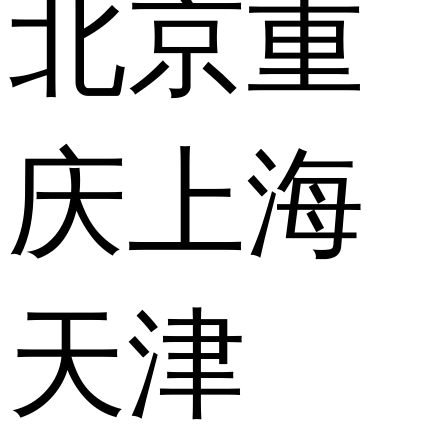
北京
重
庆
上海
天津