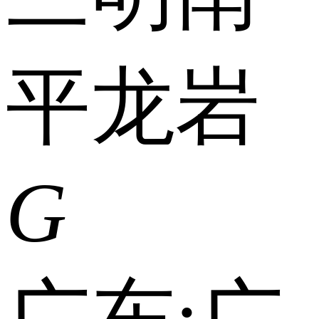
平
龙岩
G