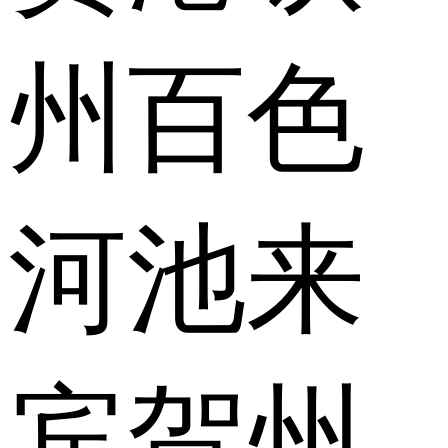
州
百色
河池
来
宾
贺州