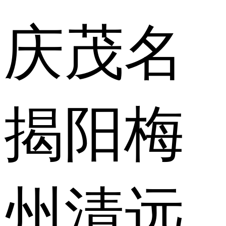
庆
茂名
揭阳
梅
州
清远