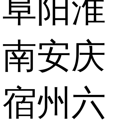
阜阳
淮
南
安庆
宿州
六