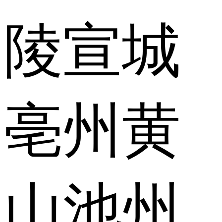
陵
宣城
亳州
黄
山
池州