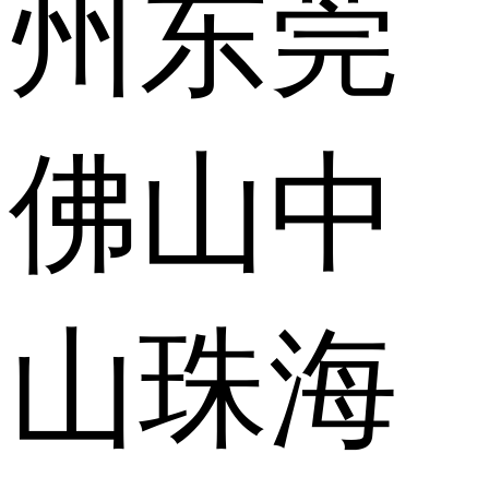
州
东莞
佛山
中
山
珠海