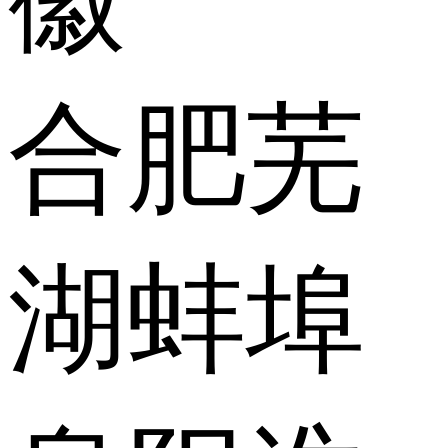
合肥
芜
湖
蚌埠