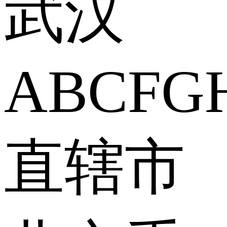
武汉
A
B
C
F
G
直辖市