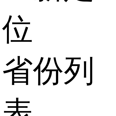
位
省份列
表