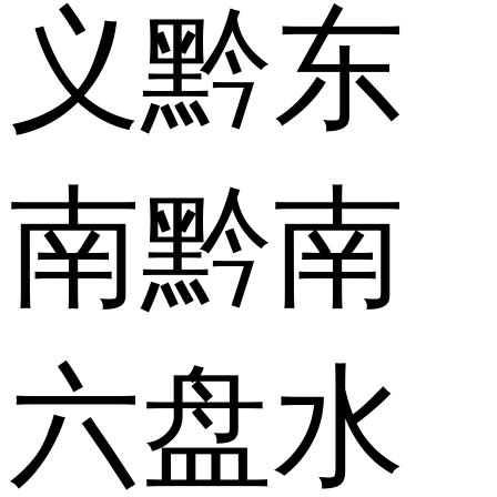
义
黔东
南
黔南
六盘水