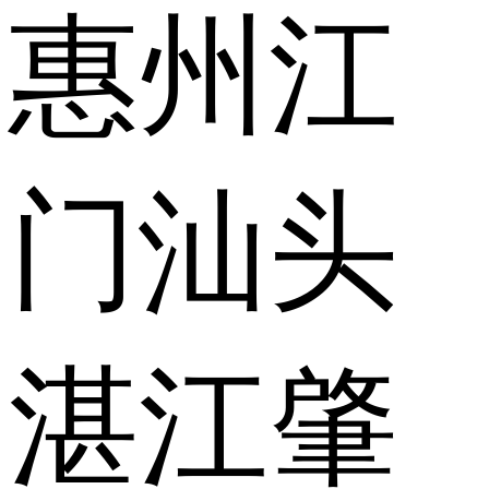
惠州
江
门
汕头
湛江
肇