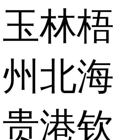
玉林
梧
州
北海
贵港
钦