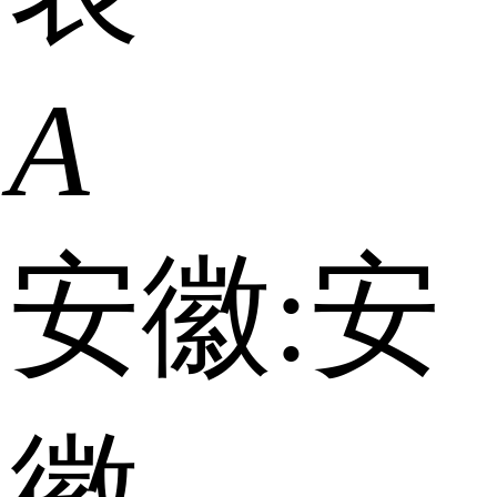
A
安徽:
安
徽