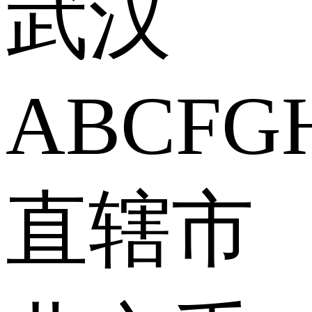
武汉
A
B
C
F
G
直辖市