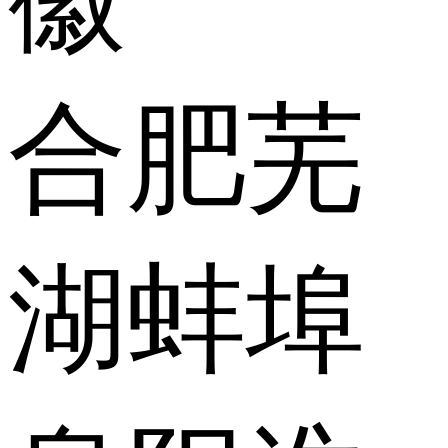
合肥
芜
湖
蚌埠