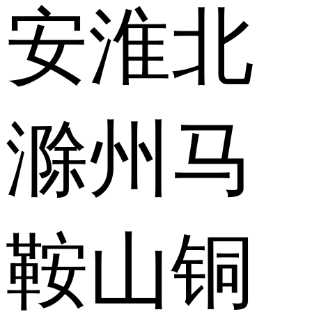
安
淮北
滁州
马
鞍山
铜