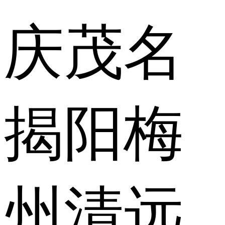
庆
茂名
揭阳
梅
州
清远