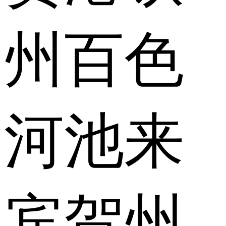
州
百色
河池
来
宾
贺州