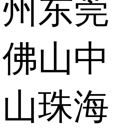
州
东莞
佛山
中
山
珠海