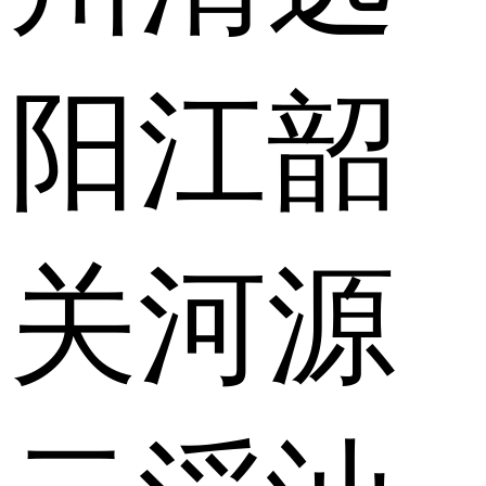
阳江
韶
关
河源