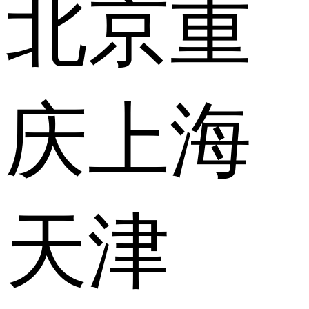
北京
重
庆
上海
天津