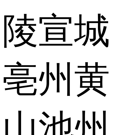
陵
宣城
亳州
黄
山
池州