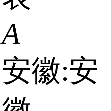
A
安徽:
安
徽