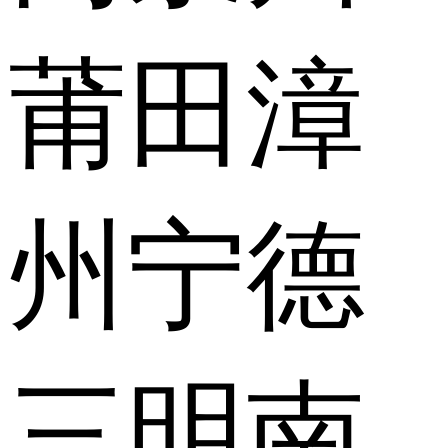
莆田
漳
州
宁德
三明
南