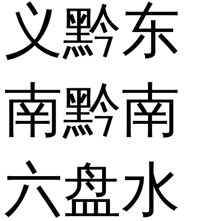
义
黔东
南
黔南
六盘水