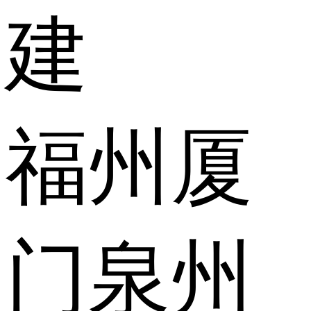
建
福州
厦
门
泉州