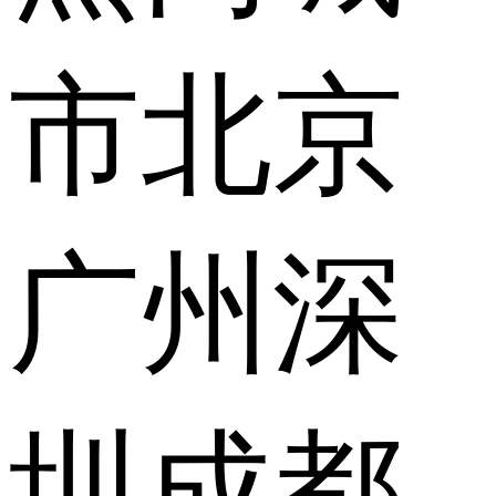
市
北京
广州
深
圳
成都