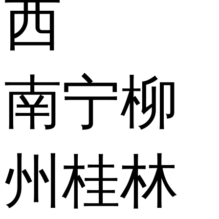
西
南宁
柳
州
桂林