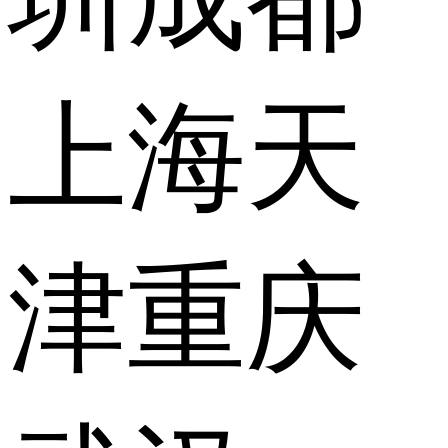
上海
天
津
重庆