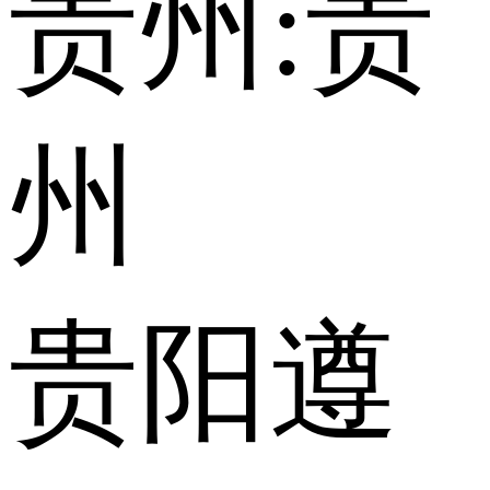
贵州:
贵
州
贵阳
遵