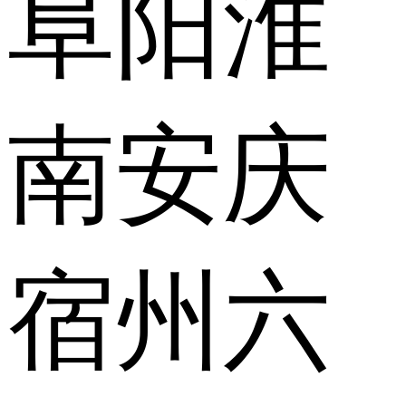
阜阳
淮
南
安庆
宿州
六