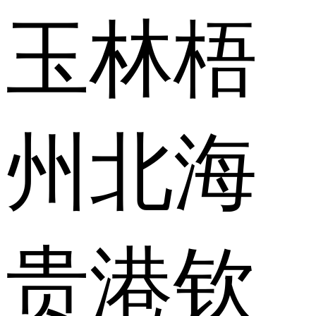
玉林
梧
州
北海
贵港
钦