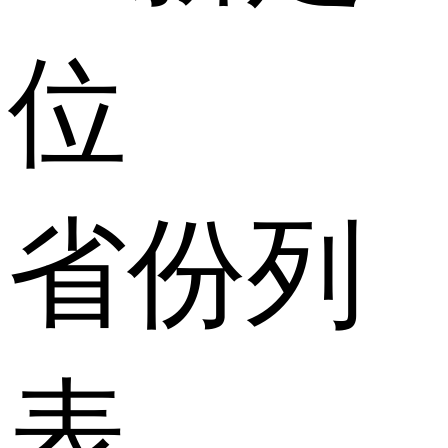
位
省份列
表