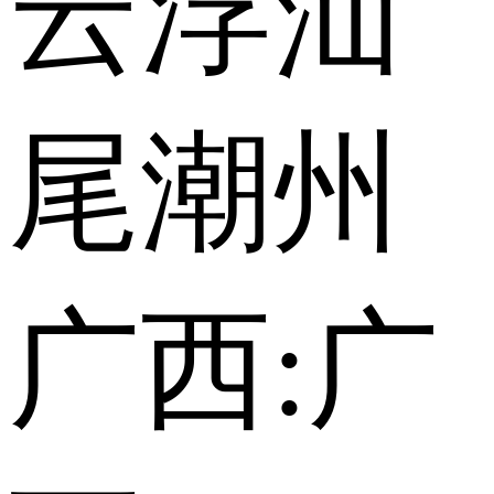
云浮
汕
尾
潮州
广西:
广