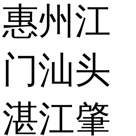
惠州
江
门
汕头
湛江
肇