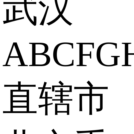
武汉
A
B
C
F
G
直辖市