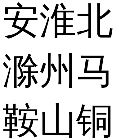
安
淮北
滁州
马
鞍山
铜