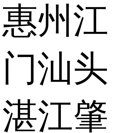
惠州
江
门
汕头
湛江
肇