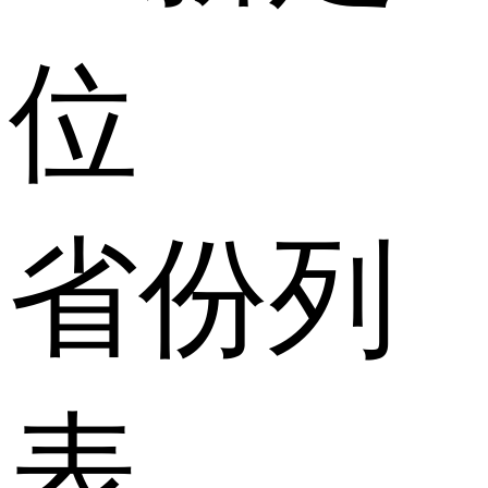
位
省份列
表