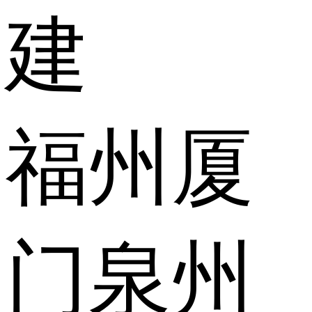
建
福州
厦
门
泉州