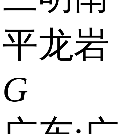
平
龙岩
G