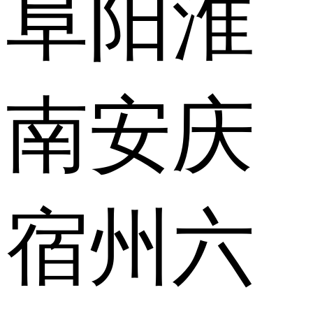
阜阳
淮
南
安庆
宿州
六