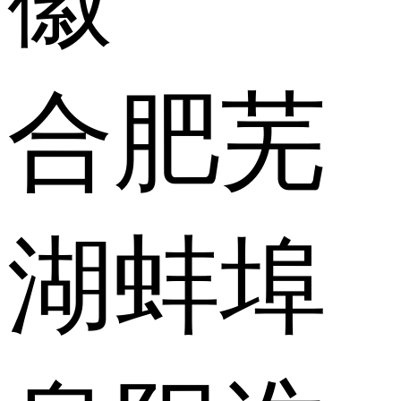
合肥
芜
湖
蚌埠