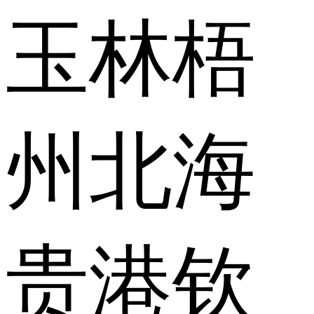
玉林
梧
州
北海
贵港
钦