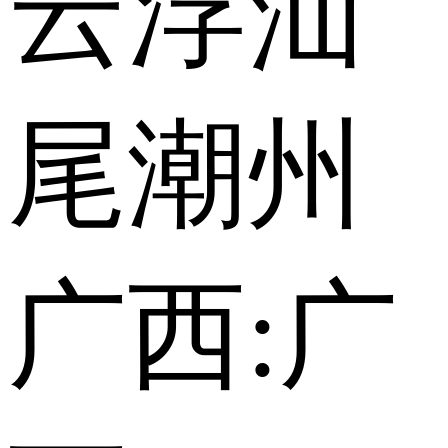
云浮
汕
尾
潮州
广西:
广