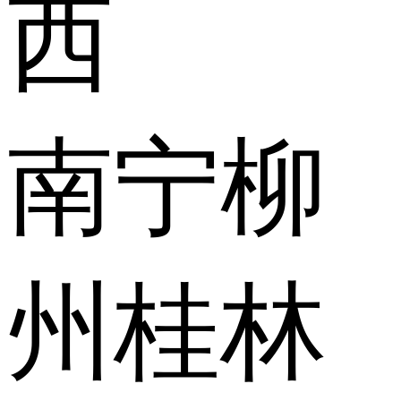
西
南宁
柳
州
桂林