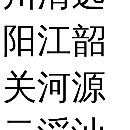
阳江
韶
关
河源