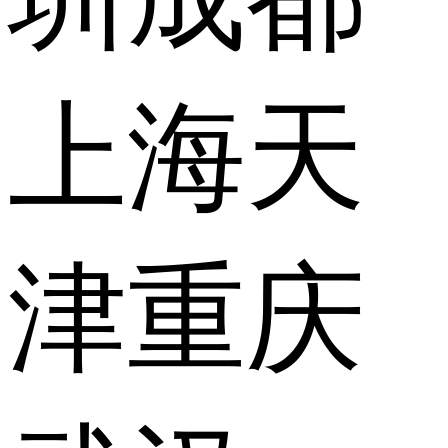
上海
天
津
重庆