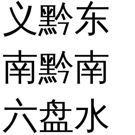
义
黔东
南
黔南
六盘水