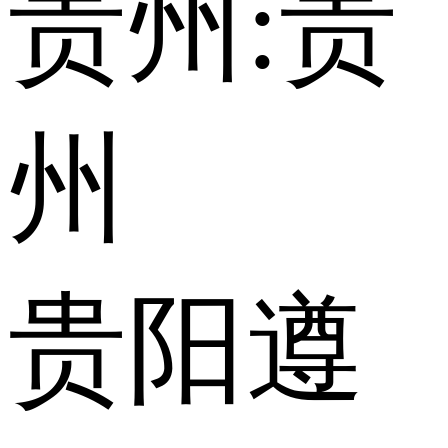
贵州:
贵
州
贵阳
遵