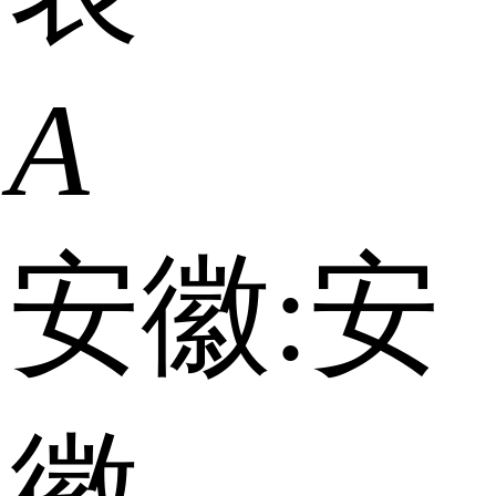
A
安徽:
安
徽