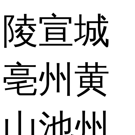
陵
宣城
亳州
黄
山
池州