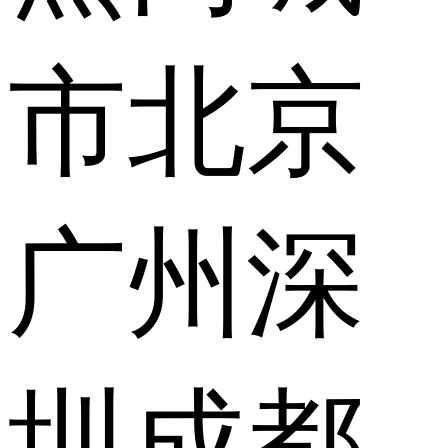
市
北京
广州
深
圳
成都