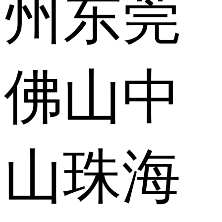
州
东莞
佛山
中
山
珠海