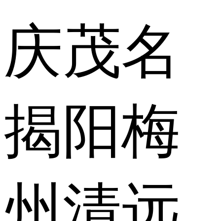
庆
茂名
揭阳
梅
州
清远