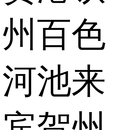
州
百色
河池
来
宾
贺州