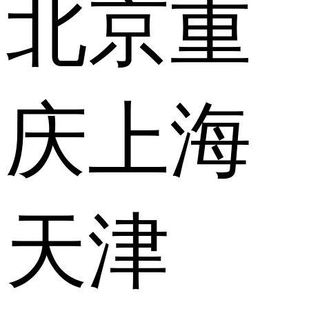
北京
重
庆
上海
天津