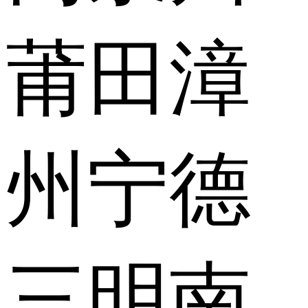
莆田
漳
州
宁德
三明
南