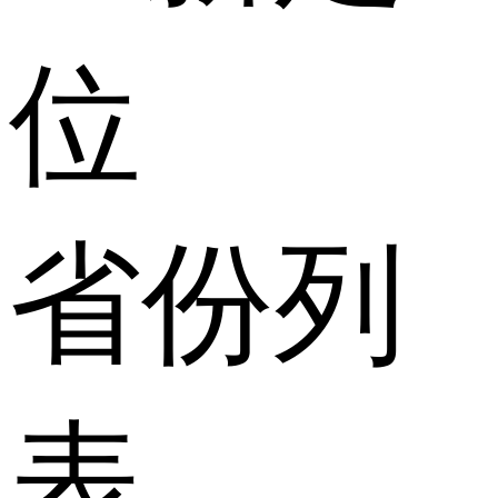
位
省份列
表