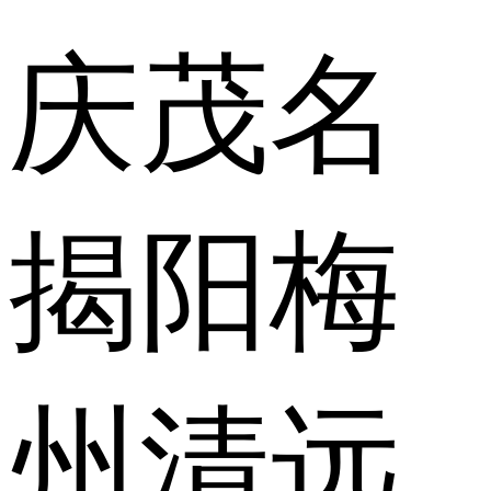
庆
茂名
揭阳
梅
州
清远