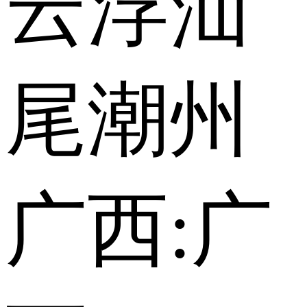
云浮
汕
尾
潮州
广西:
广