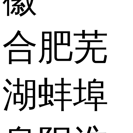
合肥
芜
湖
蚌埠