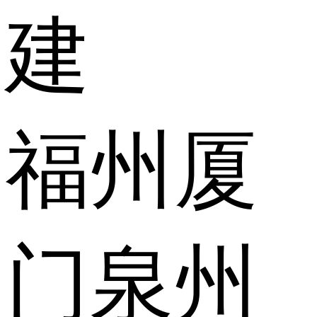
建
福州
厦
门
泉州