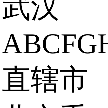
武汉
A
B
C
F
G
直辖市