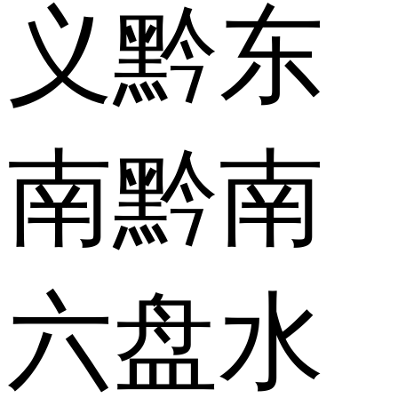
义
黔东
南
黔南
六盘水