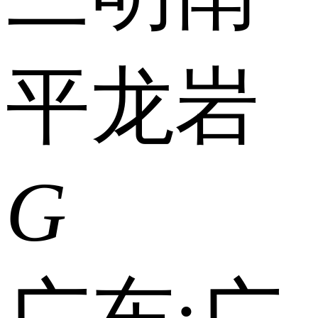
平
龙岩
G