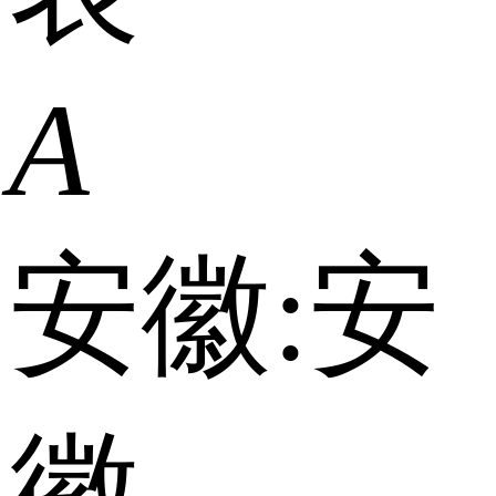
A
安徽:
安
徽