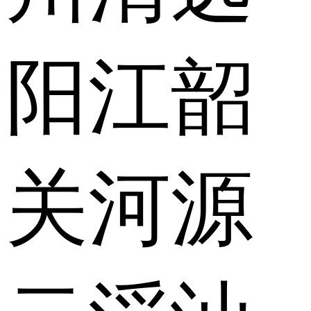
阳江
韶
关
河源