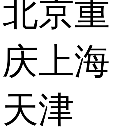
北京
重
庆
上海
天津