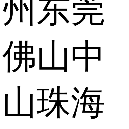
州
东莞
佛山
中
山
珠海