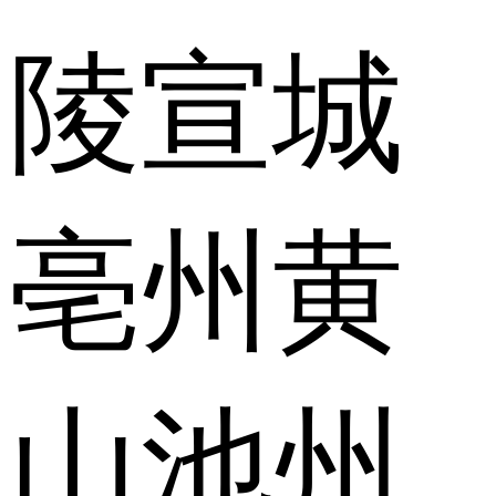
陵
宣城
亳州
黄
山
池州