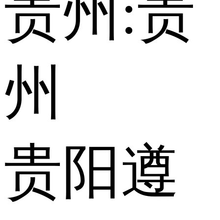
贵州:
贵
州
贵阳
遵