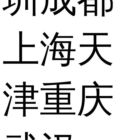
上海
天
津
重庆