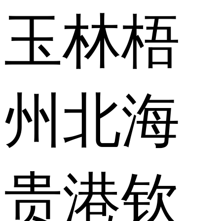
玉林
梧
州
北海
贵港
钦