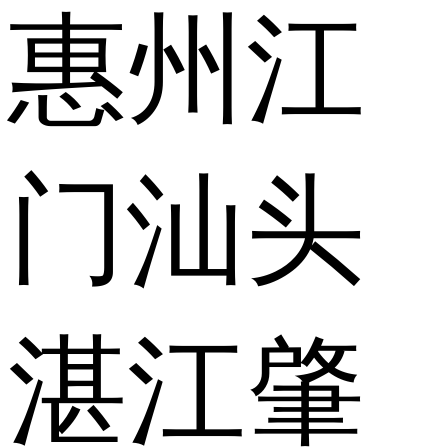
惠州
江
门
汕头
湛江
肇