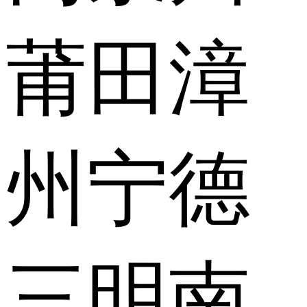
莆田
漳
州
宁德
三明
南