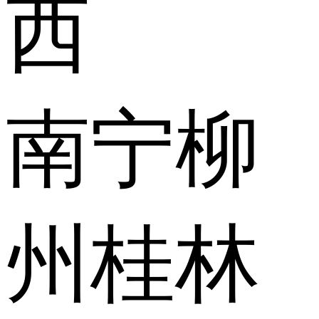
西
南宁
柳
州
桂林