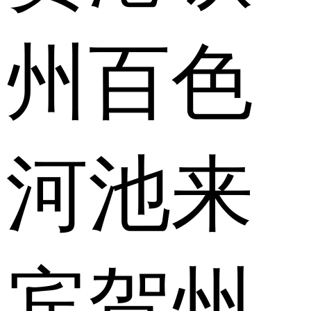
州
百色
河池
来
宾
贺州