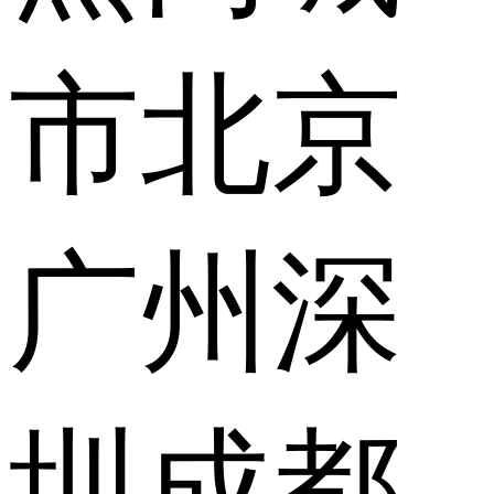
市
北京
广州
深
圳
成都