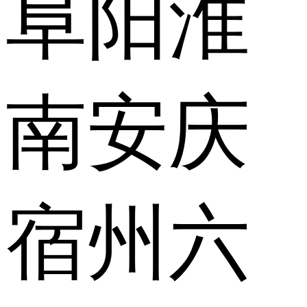
阜阳
淮
南
安庆
宿州
六