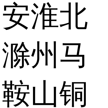
安
淮北
滁州
马
鞍山
铜