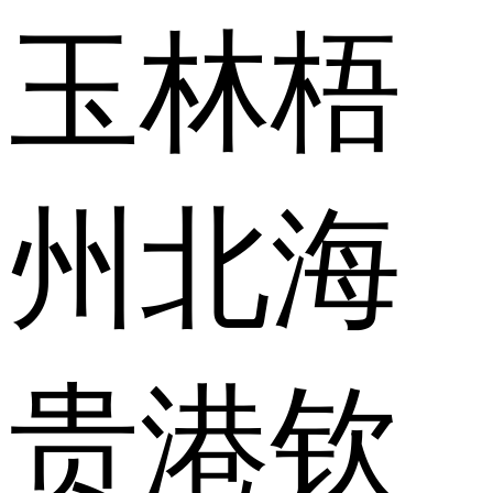
玉林
梧
州
北海
贵港
钦