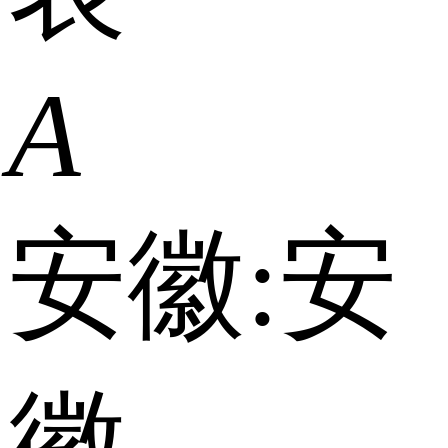
A
安徽:
安
徽