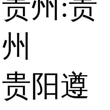
贵州:
贵
州
贵阳
遵