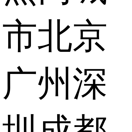
市
北京
广州
深
圳
成都