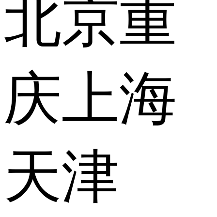
北京
重
庆
上海
天津