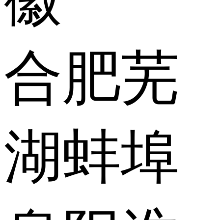
合肥
芜
湖
蚌埠