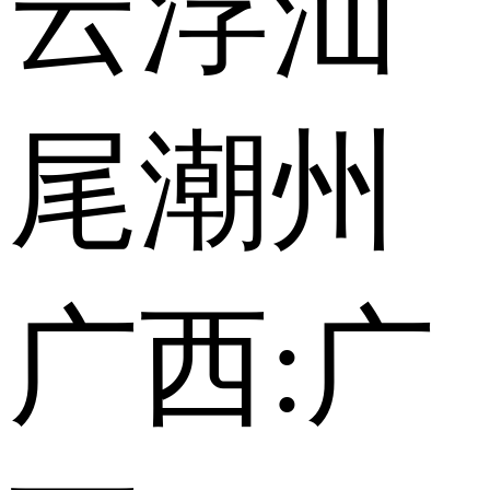
云浮
汕
尾
潮州
广西:
广