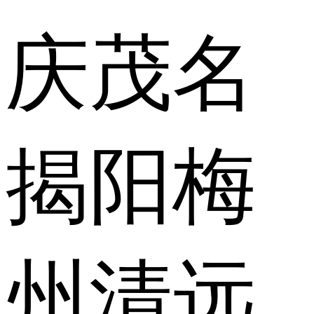
庆
茂名
揭阳
梅
州
清远