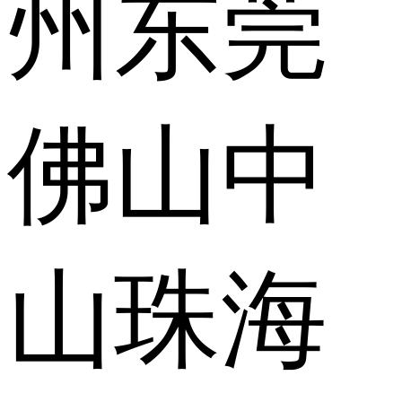
州
东莞
佛山
中
山
珠海