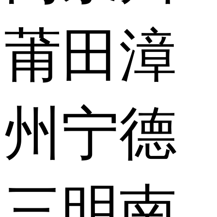
莆田
漳
州
宁德
三明
南