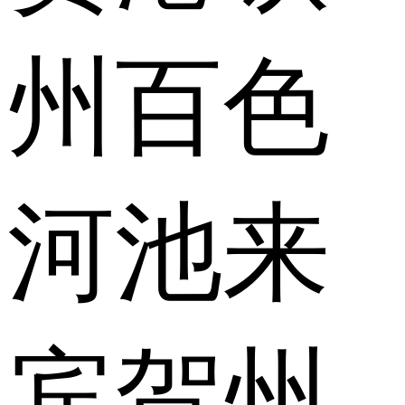
州
百色
河池
来
宾
贺州