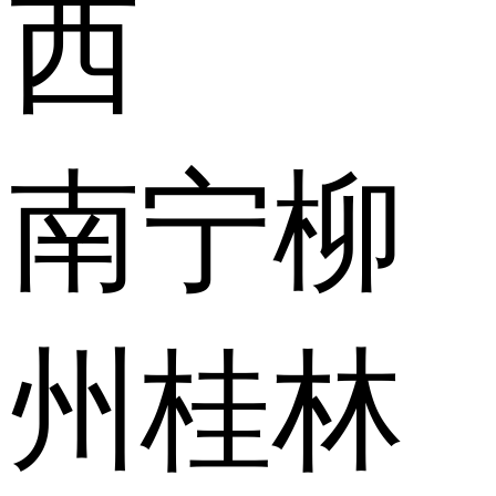
西
南宁
柳
州
桂林