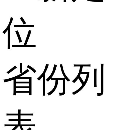
位
省份列
表