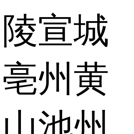
陵
宣城
亳州
黄
山
池州