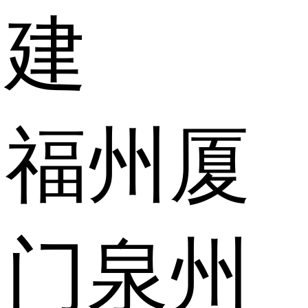
建
福州
厦
门
泉州