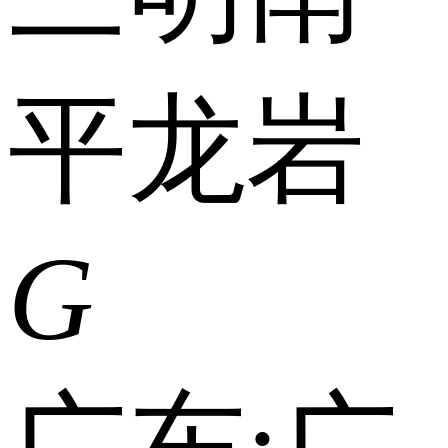
平
龙岩
G