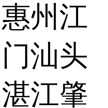
惠州
江
门
汕头
湛江
肇