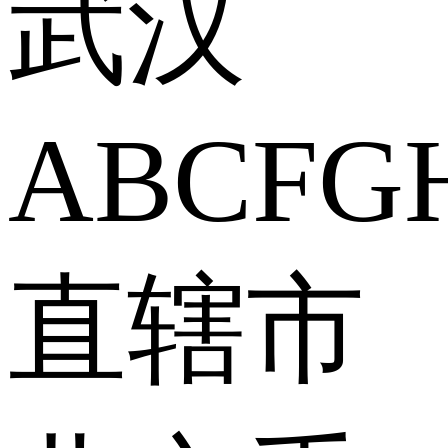
武汉
A
B
C
F
G
直辖市