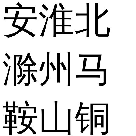
安
淮北
滁州
马
鞍山
铜