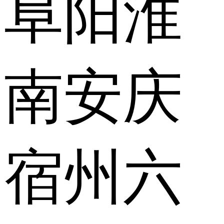
阜阳
淮
南
安庆
宿州
六