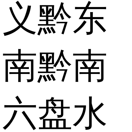
义
黔东
南
黔南
六盘水