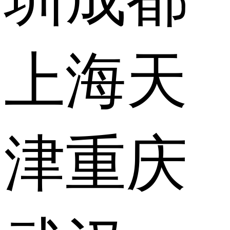
上海
天
津
重庆