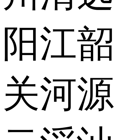
阳江
韶
关
河源