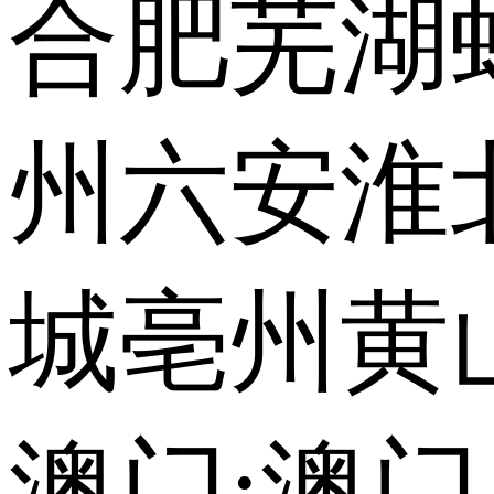
合肥
芜湖
州
六安
淮
城
亳州
黄
澳门:
澳门