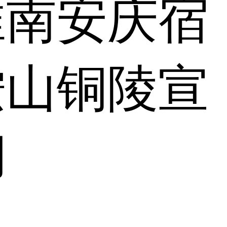
淮南
安庆
宿
鞍山
铜陵
宣
湖