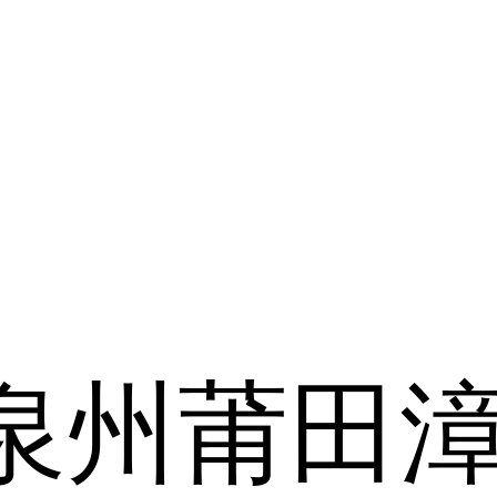
泉州
莆田