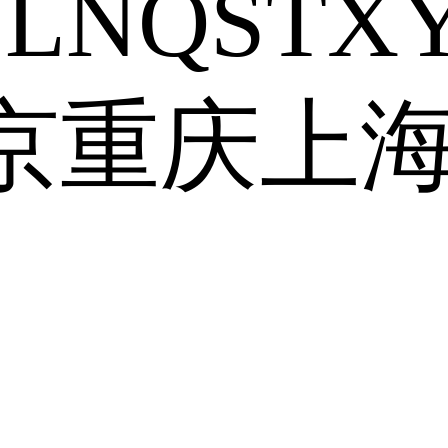
J
L
N
Q
S
T
X
京
重庆
上