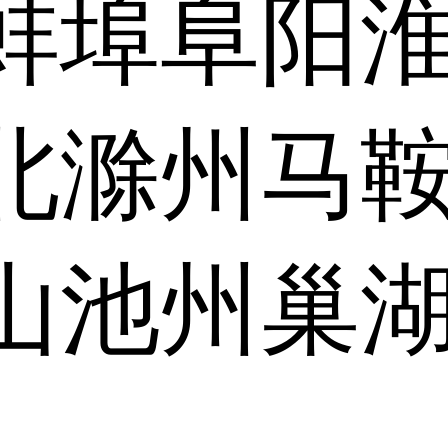
蚌埠
阜阳
北
滁州
马
山
池州
巢