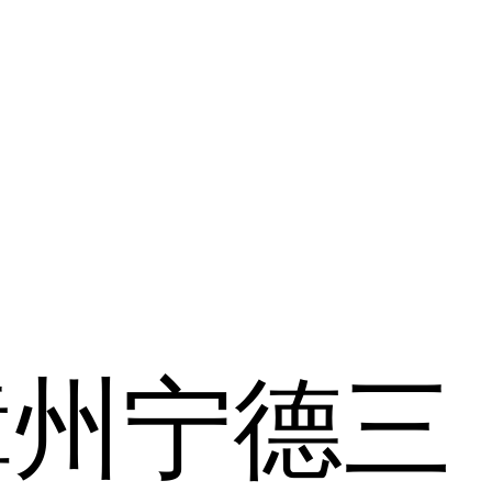
漳州
宁德
三