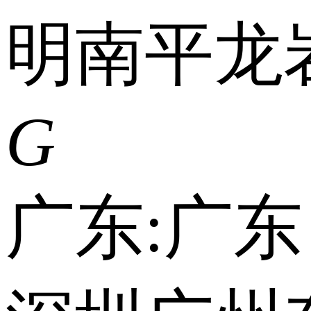
明
南平
龙
G
广东:
广东