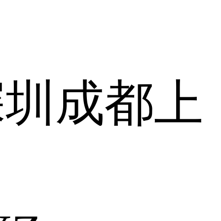
深圳
成都
上