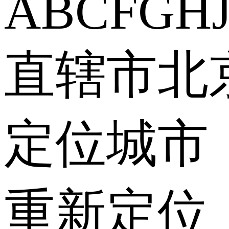
A
B
C
F
G
H
直辖市
北
定位城市
重新定位