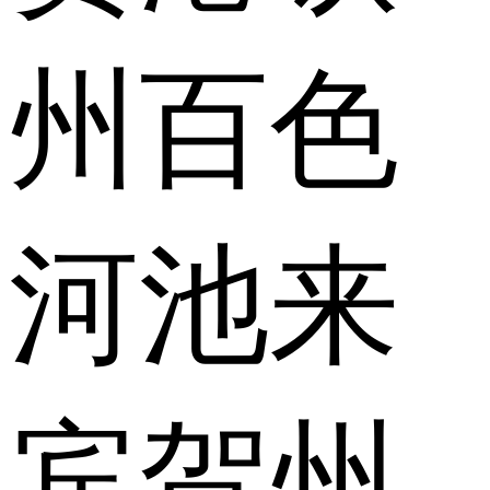
州
百色
河池
来
宾
贺州