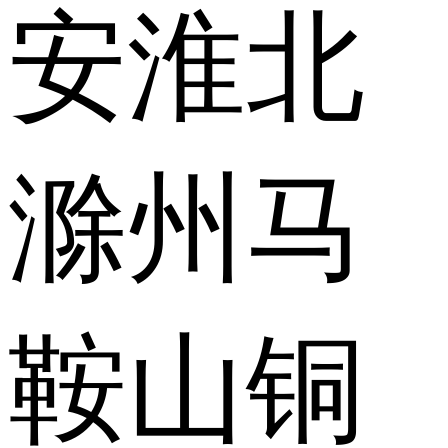
安
淮北
滁州
马
鞍山
铜