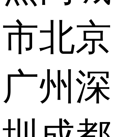
市
北京
广州
深
圳
成都