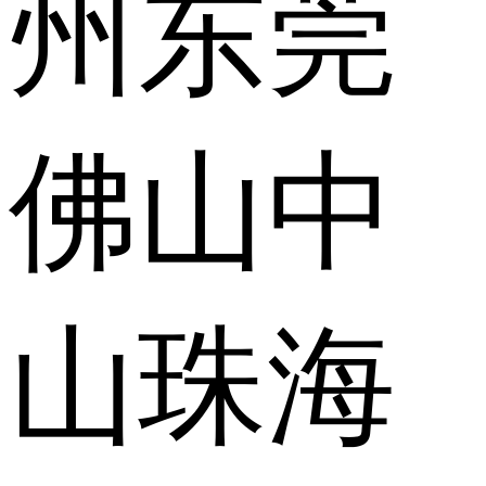
州
东莞
佛山
中
山
珠海