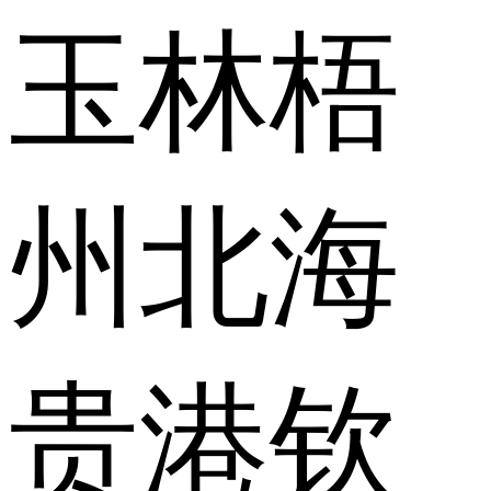
玉林
梧
州
北海
贵港
钦