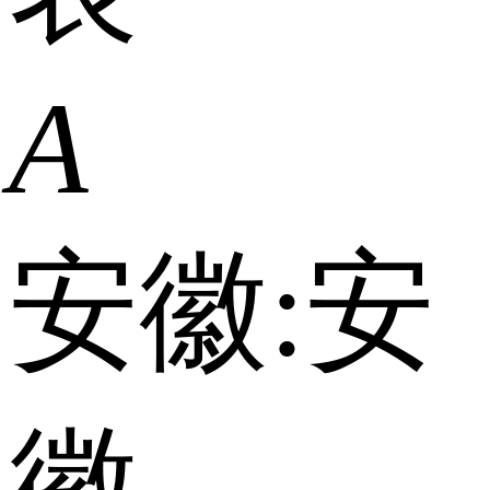
A
安徽:
安
徽