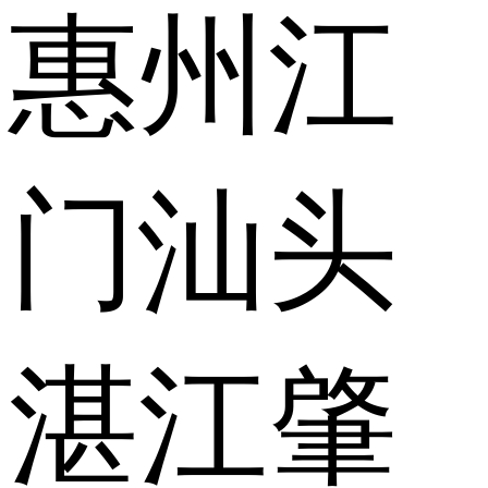
惠州
江
门
汕头
湛江
肇