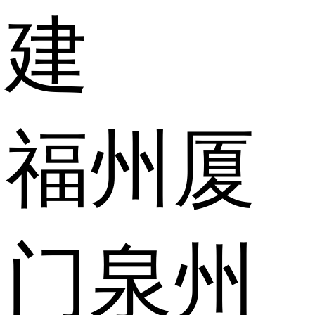
建
福州
厦
门
泉州