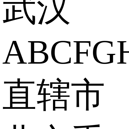
武汉
A
B
C
F
G
直辖市