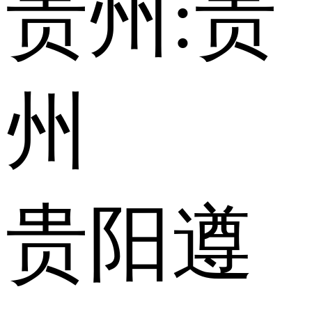
贵州:
贵
州
贵阳
遵