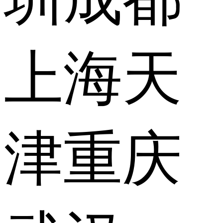
上海
天
津
重庆