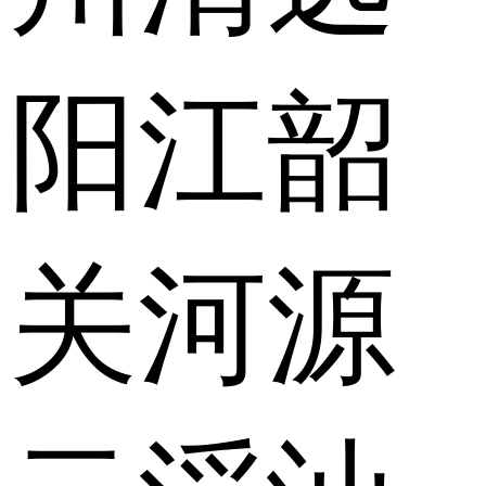
阳江
韶
关
河源