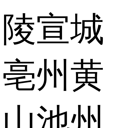
陵
宣城
亳州
黄
山
池州