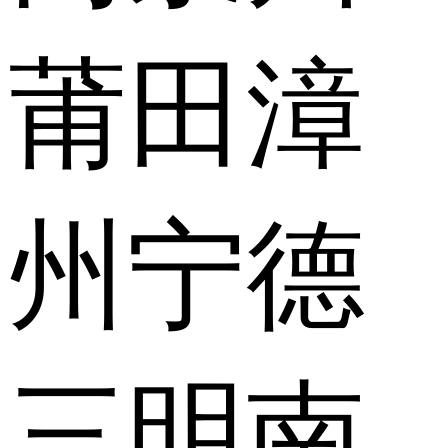
莆田
漳
州
宁德
三明
南