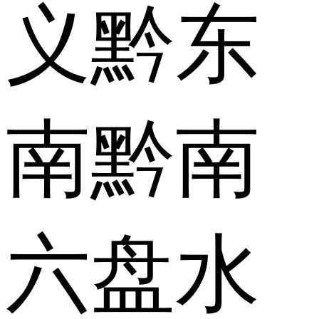
义
黔东
南
黔南
六盘水