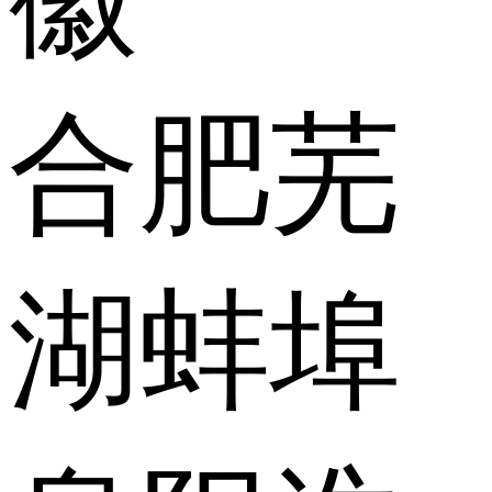
合肥
芜
湖
蚌埠