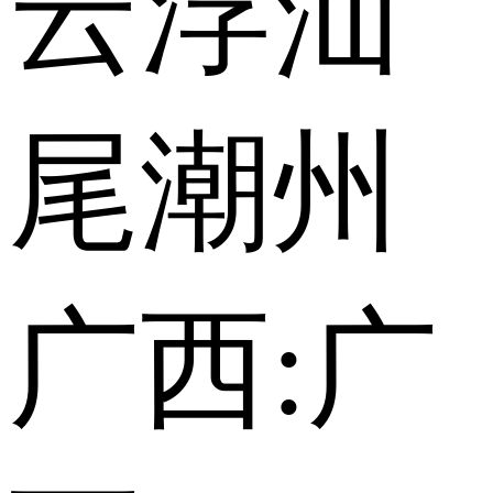
云浮
汕
尾
潮州
广西:
广