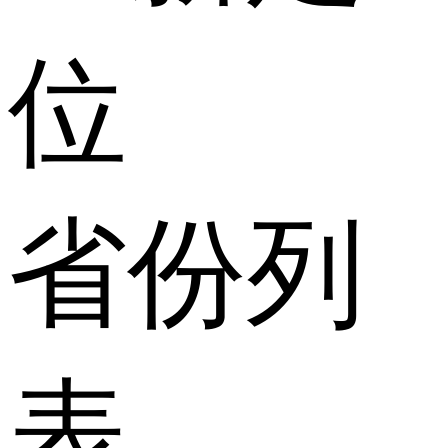
位
省份列
表