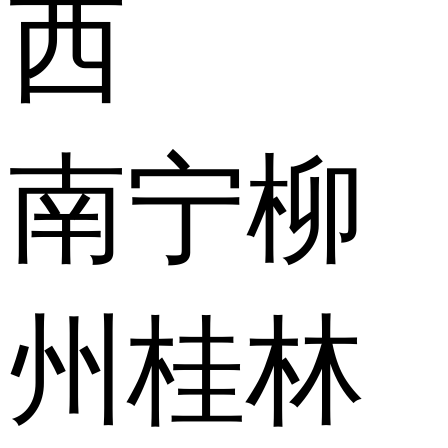
西
南宁
柳
州
桂林