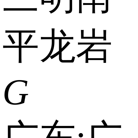
平
龙岩
G