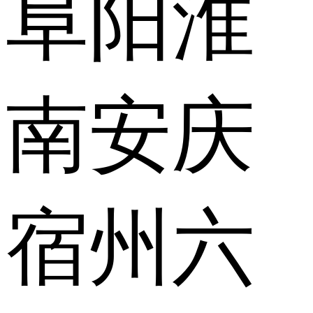
阜阳
淮
南
安庆
宿州
六