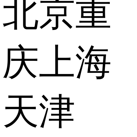
北京
重
庆
上海
天津