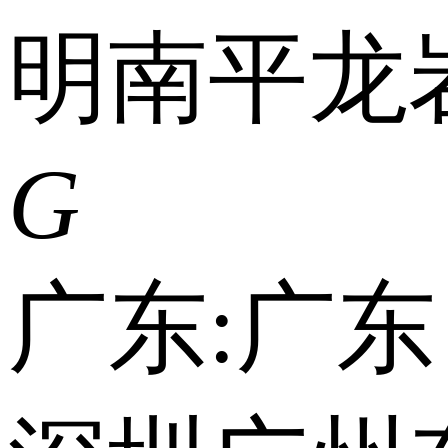
明
南平
龙
G
广东:
广东