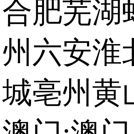
合肥
芜湖
州
六安
淮
城
亳州
黄
澳门:
澳门