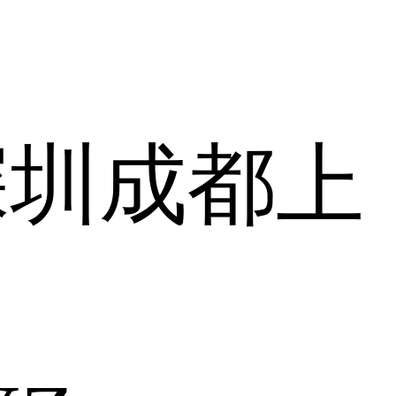
深圳
成都
上