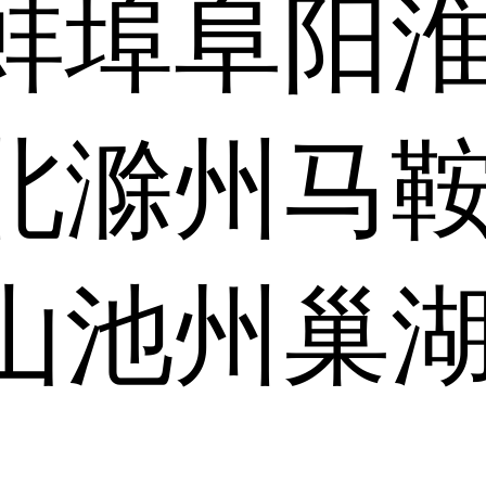
蚌埠
阜阳
北
滁州
马
山
池州
巢