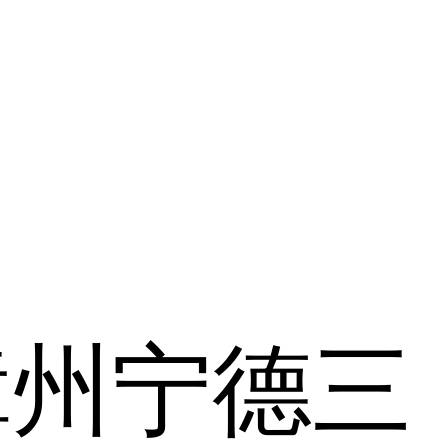
漳州
宁德
三