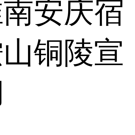
淮南
安庆
宿
鞍山
铜陵
宣
湖