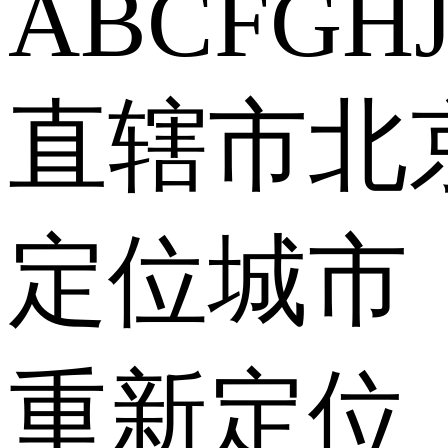
A
B
C
F
G
H
直辖市
北
定位城市
重新定位