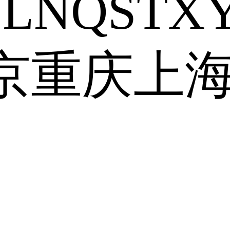
J
L
N
Q
S
T
X
京
重庆
上