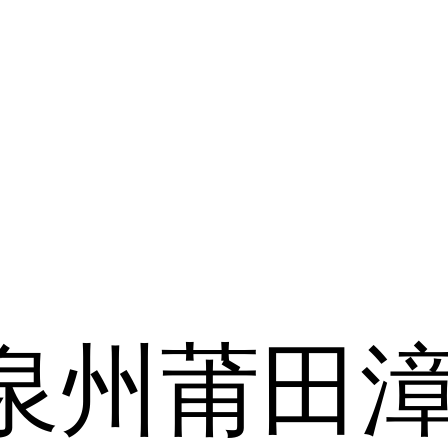
泉州
莆田