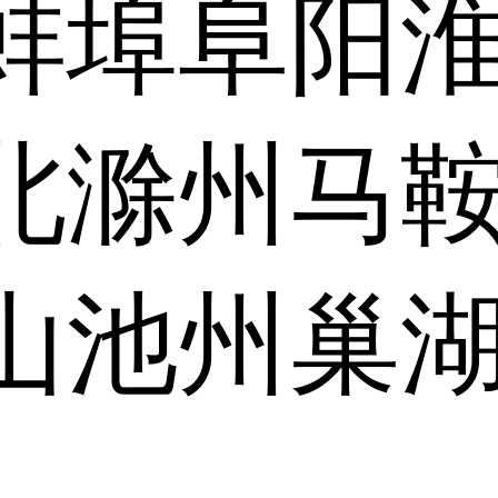
蚌埠
阜阳
北
滁州
马
山
池州
巢