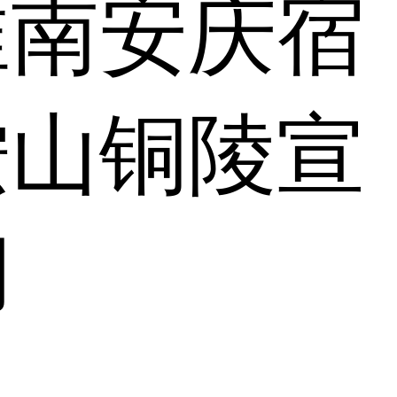
淮南
安庆
宿
鞍山
铜陵
宣
湖