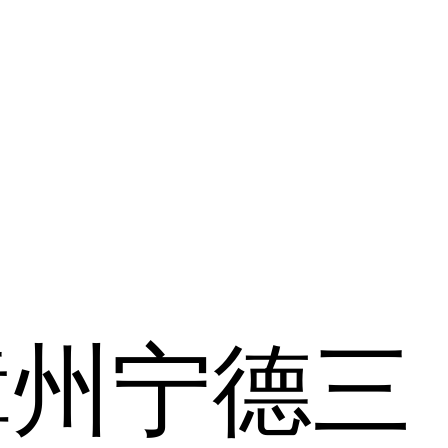
漳州
宁德
三