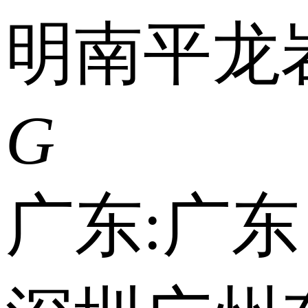
明
南平
龙
G
广东:
广东