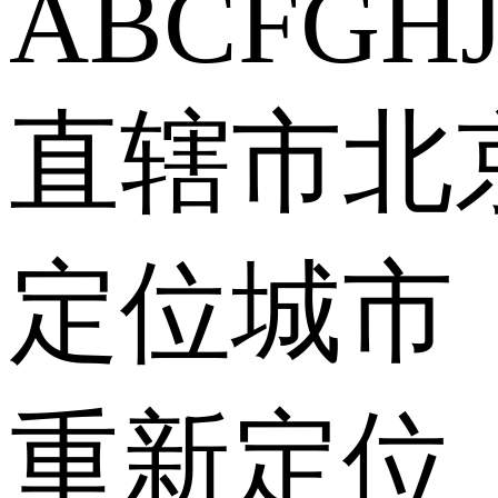
A
B
C
F
G
H
直辖市
北
定位城市
重新定位