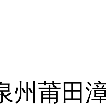
泉州
莆田