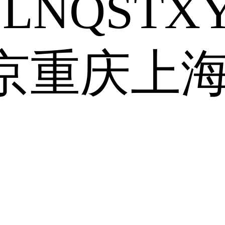
J
L
N
Q
S
T
X
京
重庆
上