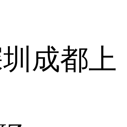
深圳
成都
上