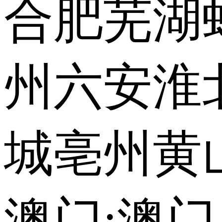
合肥
芜湖
州
六安
淮
城
亳州
黄
澳门:
澳门