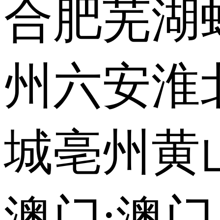
合肥
芜湖
州
六安
淮
城
亳州
黄
澳门:
澳门