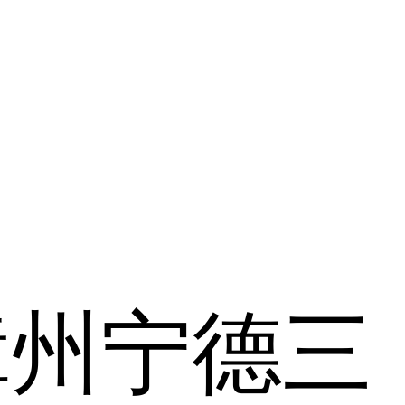
漳州
宁德
三