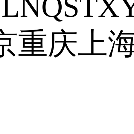
J
L
N
Q
S
T
X
京
重庆
上