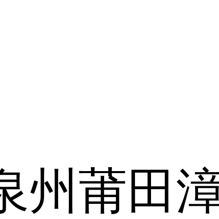
泉州
莆田