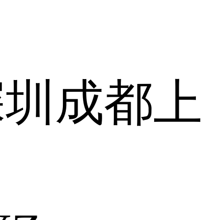
深圳
成都
上