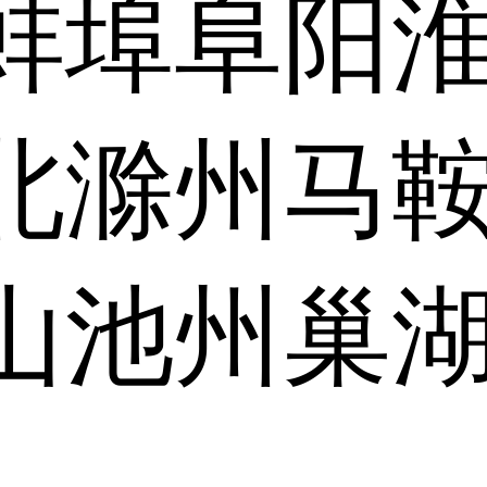
蚌埠
阜阳
北
滁州
马
山
池州
巢