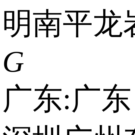
明
南平
龙
G
广东:
广东