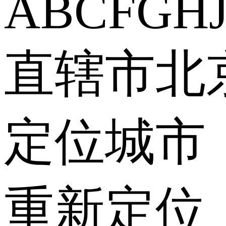
A
B
C
F
G
H
直辖市
北
定位城市
重新定位