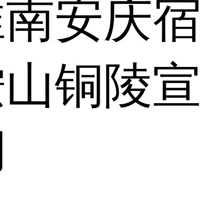
淮南
安庆
宿
鞍山
铜陵
宣
湖