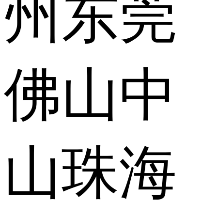
州
东莞
佛山
中
山
珠海