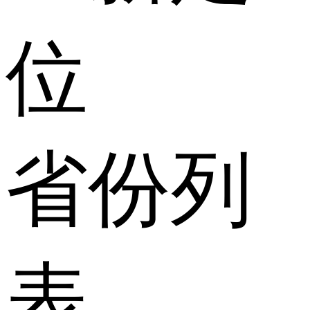
位
省份列
表