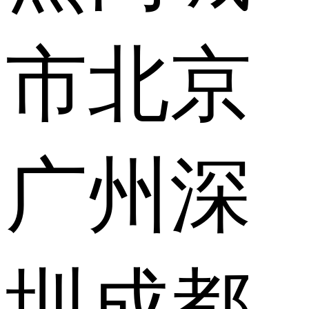
市
北京
广州
深
圳
成都