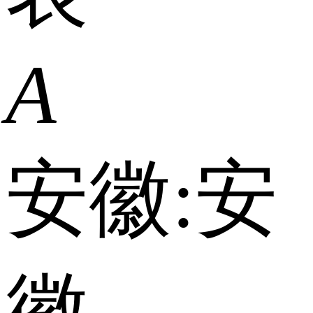
A
安徽:
安
徽