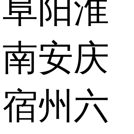
阜阳
淮
南
安庆
宿州
六