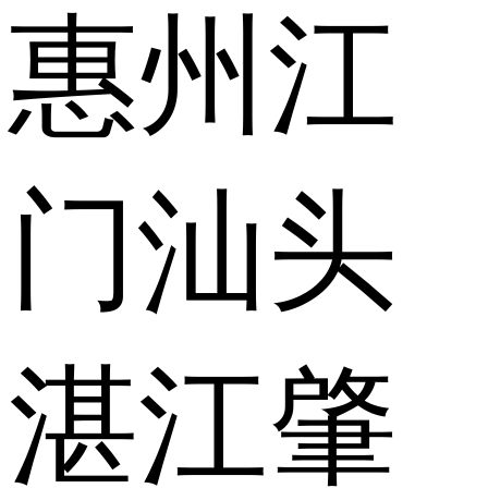
惠州
江
门
汕头
湛江
肇