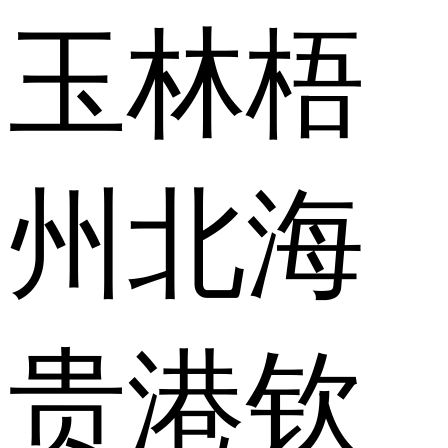
玉林
梧
州
北海
贵港
钦