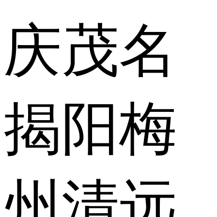
庆
茂名
揭阳
梅
州
清远