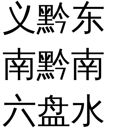
义
黔东
南
黔南
六盘水