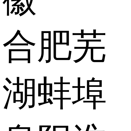
合肥
芜
湖
蚌埠