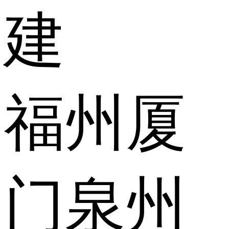
建
福州
厦
门
泉州