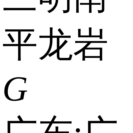
平
龙岩
G