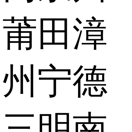
莆田
漳
州
宁德
三明
南