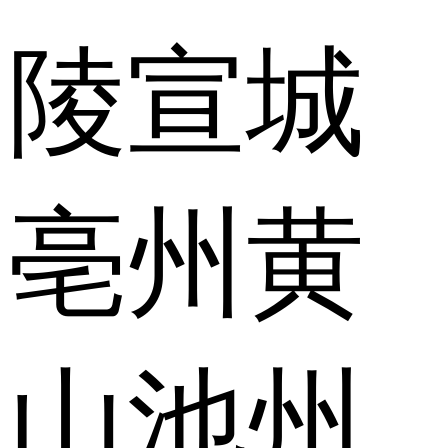
陵
宣城
亳州
黄
山
池州