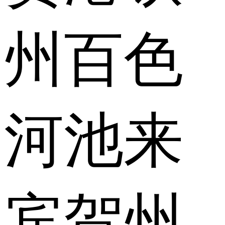
州
百色
河池
来
宾
贺州