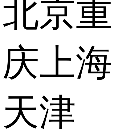
北京
重
庆
上海
天津