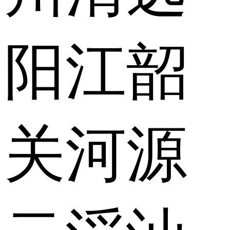
阳江
韶
关
河源