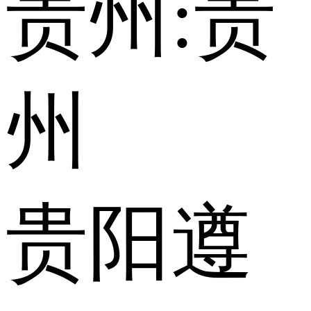
贵州:
贵
州
贵阳
遵