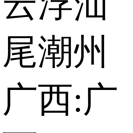
云浮
汕
尾
潮州
广西:
广