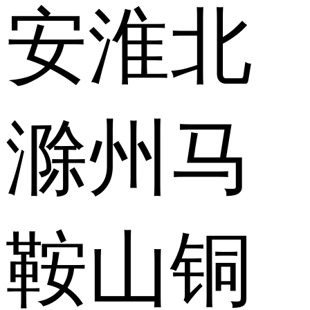
安
淮北
滁州
马
鞍山
铜