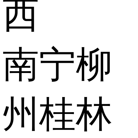
西
南宁
柳
州
桂林