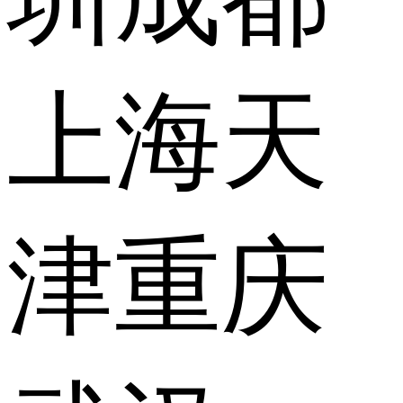
上海
天
津
重庆