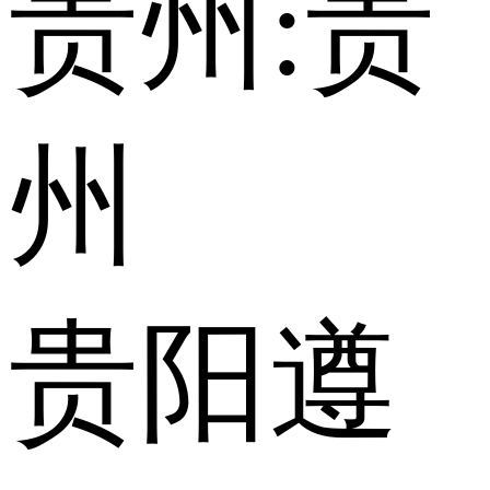
贵州:
贵
州
贵阳
遵