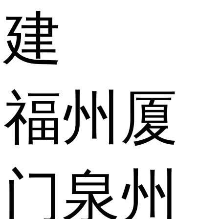
建
福州
厦
门
泉州