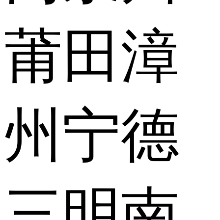
莆田
漳
州
宁德
三明
南