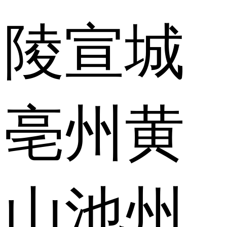
陵
宣城
亳州
黄
山
池州