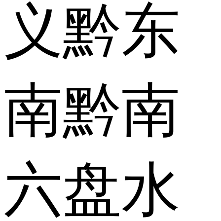
义
黔东
南
黔南
六盘水