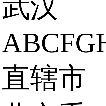
武汉
A
B
C
F
G
直辖市