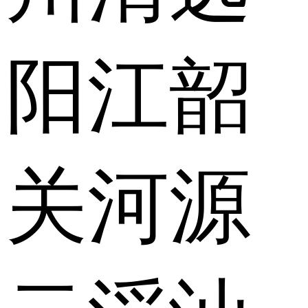
阳江
韶
关
河源