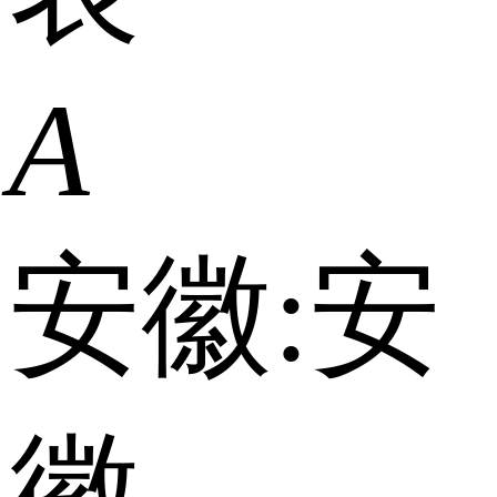
A
安徽:
安
徽