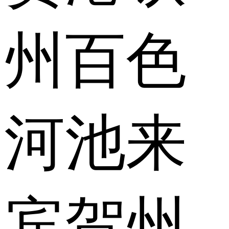
州
百色
河池
来
宾
贺州