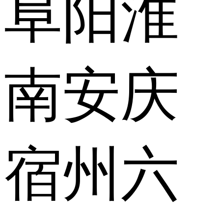
阜阳
淮
南
安庆
宿州
六