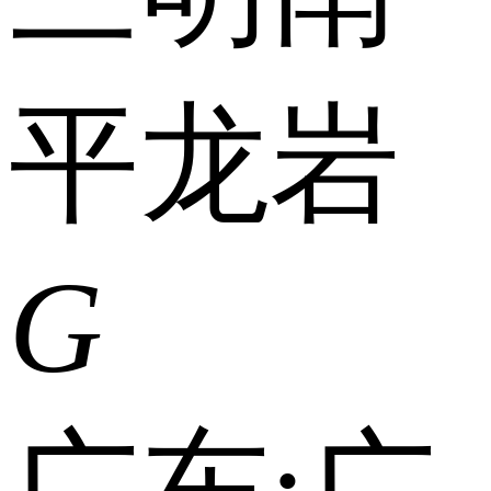
平
龙岩
G