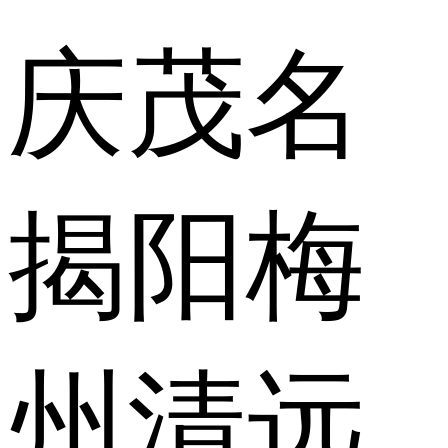
庆
茂名
揭阳
梅
州
清远