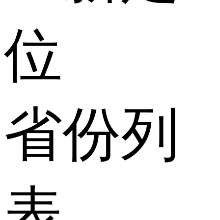
位
省份列
表