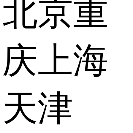
北京
重
庆
上海
天津