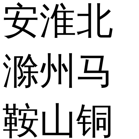
安
淮北
滁州
马
鞍山
铜