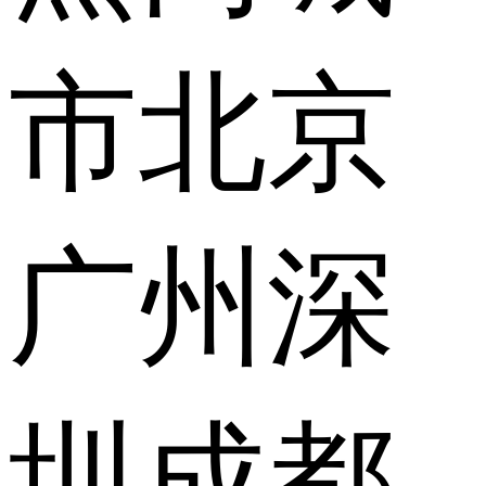
市
北京
广州
深
圳
成都