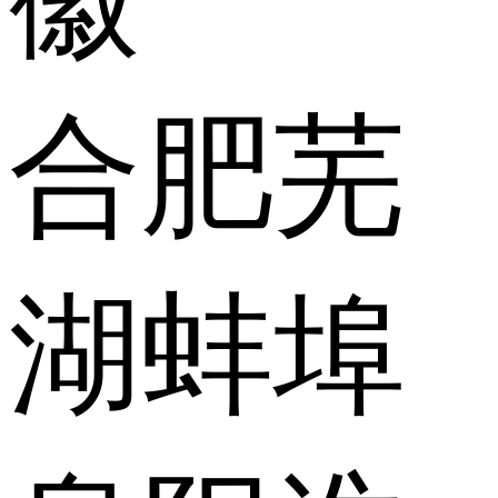
合肥
芜
湖
蚌埠