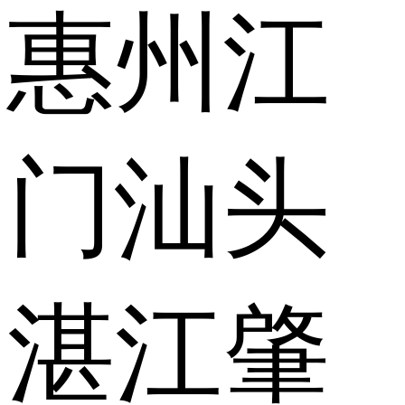
惠州
江
门
汕头
湛江
肇