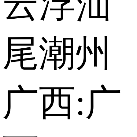
云浮
汕
尾
潮州
广西:
广