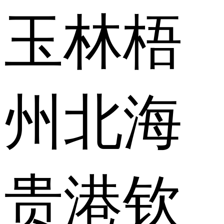
玉林
梧
州
北海
贵港
钦