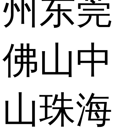
州
东莞
佛山
中
山
珠海