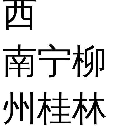
西
南宁
柳
州
桂林