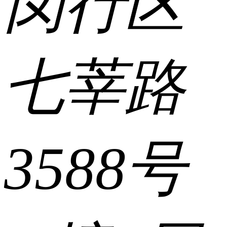
闵行区
七莘路
3588号