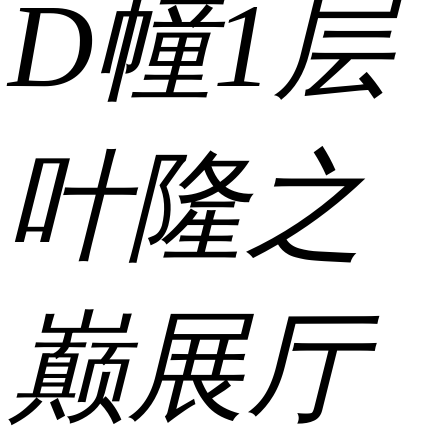
D幢1层
叶隆之
巅展厅