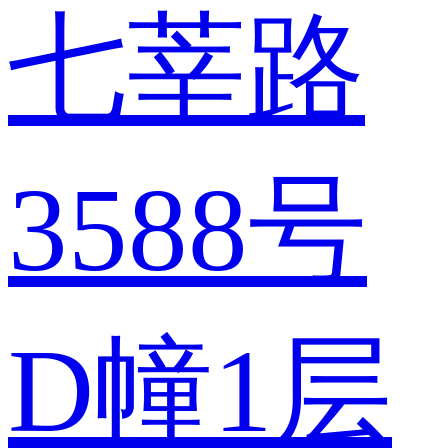
七莘路
3588号
D幢1层