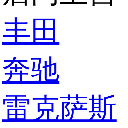
丰田
奔驰
雷克萨斯