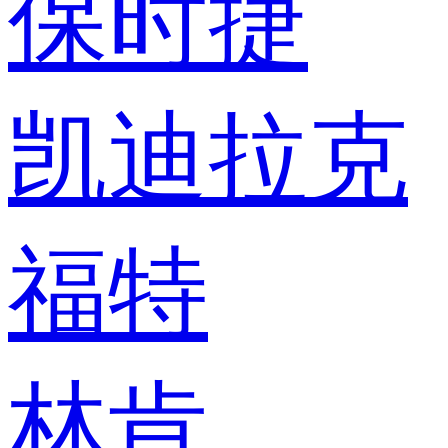
保时捷
凯迪拉克
福特
林肯