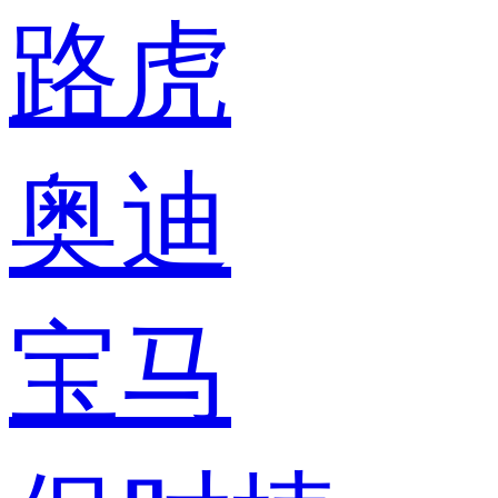
路虎
奥迪
宝马