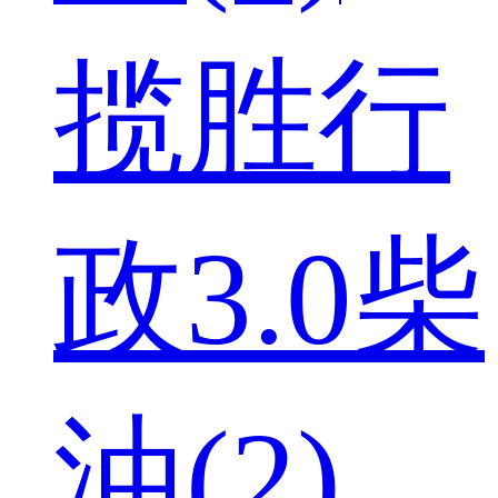
揽胜行
政3.0柴
油(2)