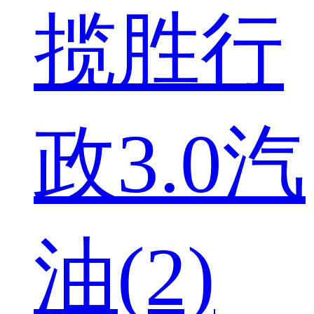
揽胜行
政3.0汽
油(2)