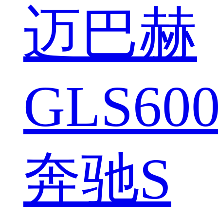
迈巴赫
GLS600
奔驰S