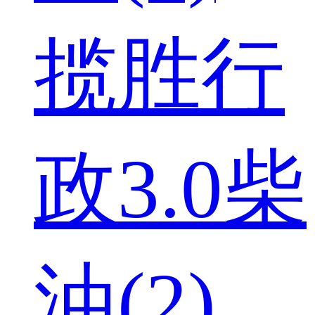
揽胜行
政3.0柴
油(2)