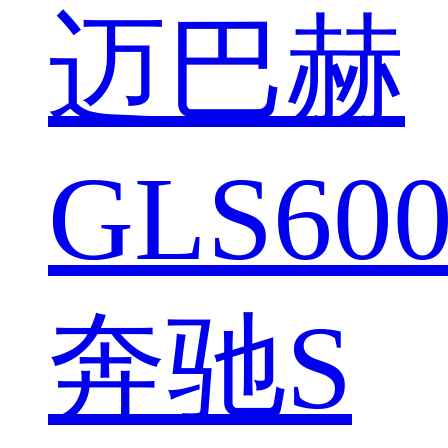
迈巴赫
GLS600
奔驰S