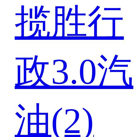
揽胜行
政3.0汽
油(2)