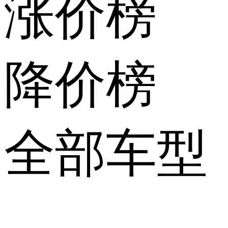
涨价榜
降价榜
全部车型