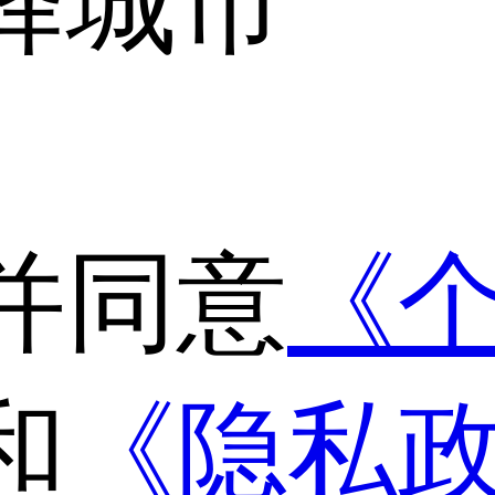
择城市
并同意
《
和
《隐私